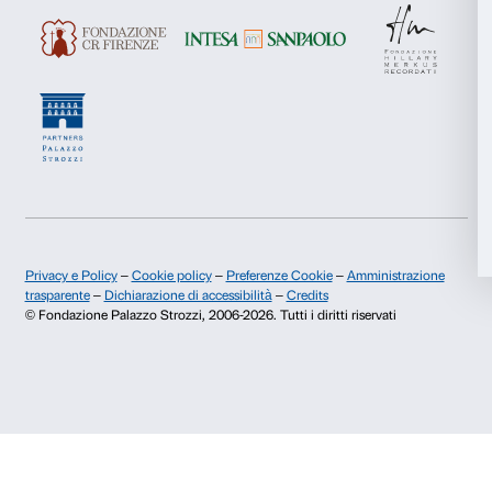
Preferenze
Info e prenotazioni
Statistiche
Dal lunedì al venerdì, 9.00-18.00
+39 055 26 45 155
Marketing
prenotazioni@palazzostrozzi.org
Palazzo Strozzi, Piazza Strozzi s.n.c.
50123 Firenze
Accetta tutti
Accetta selezionati
Rifiuta
SOSTENITORI PUBBLICI