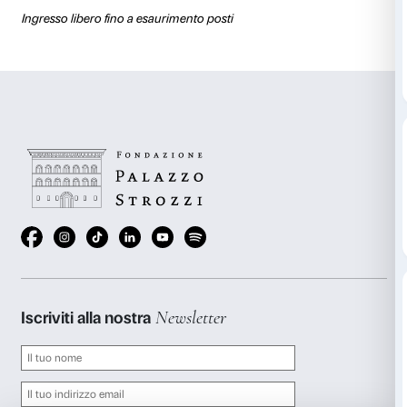
Lucia Tonini (Università di Pisa),
1913: arte in Russia 
avanguardia
L’evento fa parte di sei speciali incontri per approfond
storico, culturale e la società dei primi decenni del 
periodo cruciale dell’attività di Natalia Goncharova. 
Russia, Francia e Italia, anche attraverso gli occhi de
artiste che hanno segnato un’epoca.
Ingresso libero fino a esaurimento posti