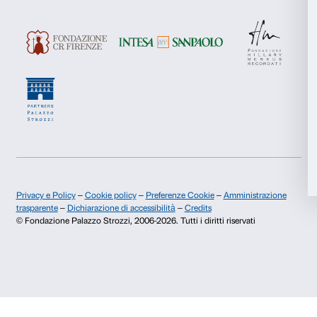
Iscriviti
Marketing
Accetta tutti
Chi siamo
Sostienici
Fondazione Palazzo Strozzi
Sponsorship
Accetta selezionati
Storia di Palazzo Strozzi
Comitato dei Partner d
Pubblicazioni e biblioteca
Palazzo Strozzi Foun
Rifiuta
Area stampa
Membership
Contatti
Info e prenotazioni
Dal lunedì al venerdì, 9.00-18.00
+39 055 26 45 155