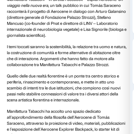
In diretta streaming sul canale Facebook di
Manifattu
collaborazione con
Fondazione Palazzo Strozzi
Prosegue la collaborazione tra Manifattura Tabacchi
Palazzo Strozzi, in occasione di
Tomás Saraceno. Ar
Strozzi, che presto sarà di nuovo visitabile.
Manifattura Tabacchi – in diretta Facebook – ospita
viaggio nella nuova era
, un talk pubblico in cui To
racconterà il progetto di Aerocene in dialogo con A
(direttore generale di Fondazione Palazzo Strozzi), S
Mancuso (co-founder di Pnat e direttore di LINV – L
internazionale di neurobiologia vegetale) e Lisa Signo