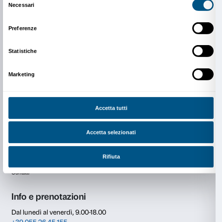
Crediti: Aerocene launches. August 7, 2017, Salinas 
Argentina. Photography by Studio Tomás Saraceno.
under CC BY-SA 4.0