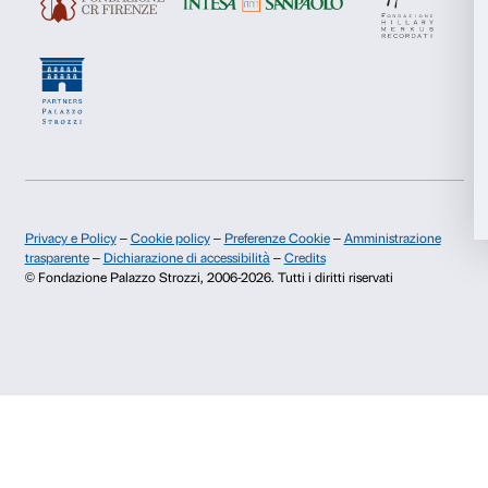
Storia di Palazzo Strozzi
Comitato dei Partner d
Pubblicazioni e biblioteca
Palazzo Strozzi Foun
Marketing
Area stampa
Membership
Contatti
Accetta tutti
Info e prenotazioni
Dal lunedì al venerdì, 9.00-18.00
Accetta selezionati
+39 055 26 45 155
prenotazioni@palazzostrozzi.org
Rifiuta
Palazzo Strozzi, Piazza Strozzi s.n.c.
50123 Firenze