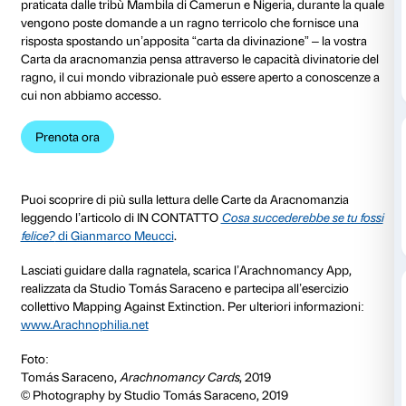
In occasione della mostra
Tomás Saraceno. Aria
, og
dalle ore 17.30 alle ore 19.30 il dottor Gianmarco Meu
Psicoterapeuta a orientamento Gestaltico, sarà a dis
visitatori per una consultazione individuale dell’oraco
prenotazione),
in una sala dedicata all’interno del p
espositivo.
Parzialmente ispirata allo
nggám
– o divinazione attr
praticata dalle tribù Mambila di Camerun e Nigeria, d
vengono poste domande a un ragno terricolo che fo
risposta spostando un’apposita “carta da divinazione”
Carta da aracnomanzia pensa attraverso le capacità d
ragno, il cui mondo vibrazionale può essere aperto 
cui non abbiamo accesso.