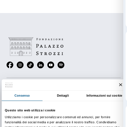
Prenota ora
Puoi scoprire di più sulla lettura delle Carte da Ara
leggendo l’articolo di IN CONTATTO
Cosa succedere
felice?
di Gianmarco Meucci
.
Lasciati guidare dalla ragnatela, scarica l’Arachnom
realizzata da Studio Tomás Saraceno e partecipa all’
collettivo Mapping Against Extinction. Per ulteriori i
www.Arachnophilia.net
Foto:
Tomás Saraceno,
Arachnomancy Cards
, 2019
© Photography by Studio Tomás Saraceno, 2019