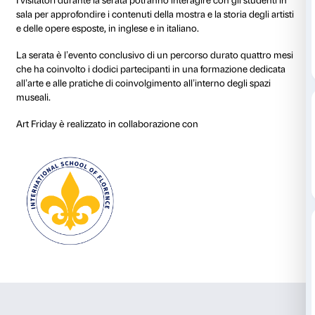
L’Art Friday è l’occasione per scoprire la mostra in 
gruppo di guide d’eccezione.
Per una sera dodici studenti dell’International School
introducono al pubblico i capolavori della mostra
Am
1961-2001
, presentando una selezione di opere dalla 
all’arte della fine del XX secolo.
I visitatori durante la serata potranno interagire con g
sala per approfondire i contenuti della mostra e la stori
e delle opere esposte, in inglese e in italiano.
La serata è l’evento conclusivo di un percorso durat
che ha coinvolto i dodici partecipanti in una formazi