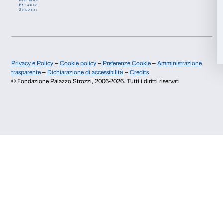
Info e prenotazioni
Accetta tutti
Dal lunedì al venerdì, 9.00-18.00
+39 055 26 45 155
prenotazioni@palazzostrozzi.org
Accetta selezionati
Palazzo Strozzi, Piazza Strozzi s.n.c.
Rifiuta
50123 Firenze
SOSTENITORI PUBBLICI