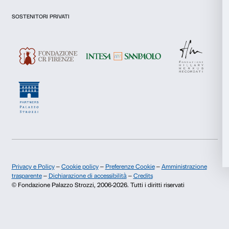
Presto il consenso per l'iscrizione alla newsletter e altre comun
di marketing.
Statistiche
Presto il consenso per attività di analisi e profilazione.
Marketing
Iscriviti
Accetta tutti
Chi siamo
Sostienici
Accetta selezionati
Fondazione Palazzo Strozzi
Sponsorship
Storia di Palazzo Strozzi
Comitato dei Partner d
Rifiuta
Pubblicazioni e biblioteca
Palazzo Strozzi Foun
Area stampa
Membership
Contatti
Info e prenotazioni