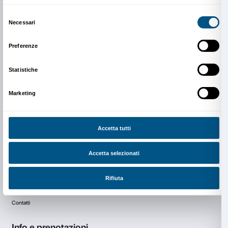
Con il patrocinio di
Comune di Firenze
Regione Toscana
In collaborazione con
Fresco Parkinson Institute
Guarda i video del convegno nella playlist