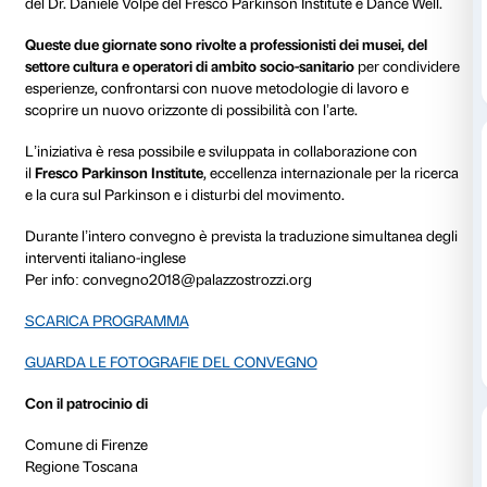
luoghi di socialità attenti al visitatore e alla sua esper
valorizzando la loro natura di spazi d’incontro e di p
nel contesto sociale.
Il convegno costituisce l’occasione per mettere in r
approcci, successi e sfide attraverso un confronto con
e
best practice
di livello internazionale che possano 
modello e uno stimolo per il territorio regionale e naz
Gli interventi di professionisti ed esperti del settore 
Tate Modern di Londra, Kunstmuseum di Bonn, Mus
Málaga, Kunsthistorisches Museum di Vienna e Mus
Bolzano illustreranno alcuni tra i principali progetti i
dedicati a rendere i musei spazi accessibili a persone 
fisiche e intellettive e altre forme di fragilità. A quest
le esperienze condotte da artisti come L’atelier dell’e
Wurmkos e un focus sul Parkinson realizzato grazie ag