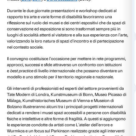
29 e 30 novembre 2018
La Fondazione Palazzo Strozzi conferma il suo impe
valorizzazione e diffusione delle pratiche di inclusion
organizzando la seconda edizione del convegno
internazionale
L’arte accessibile. Musei e inclusione
c
Palazzo Strozzi il 29 e 30 novembre 2018.
Il convegno costituisce il nuovo appuntamento di a
sulle pratiche museali e segue i precedenti
Arte scuo
museo
(
2015
,
2017
) e
L’arte accessibile
(2016).
Durante le due giornate presentazioni e workshop ded
rapporto tra arte e varie forme di disabilità favoriran
riflessione sul ruolo dei musei e dei centri espositivi c
conservazione ed esposizione si sono trasformati se