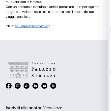
NOTE
Posti limitati. Prenotazione obbligatoria.
L’attività è gratuita con il biglietto di ingresso alla mo
Un percorso alla scoperta di luoghi incantati e pericol
attraverso lo sguardo degli artisti della Russia di ini
Dal Giappone alle terre artiche, esploreremo le opere
L’Avanguardia russa, la Siberia e l’Oriente per scopri
viaggiare non è solo spostarsi da un luogo all’altro 
muoversi con la fantasia.
Con un personale taccuino d’artista potrai fare un re
luoghi che visiterai nelle sale e portare a casa i ricord
viaggio speciale.
INFO:
edu@palazzostrozzi.org