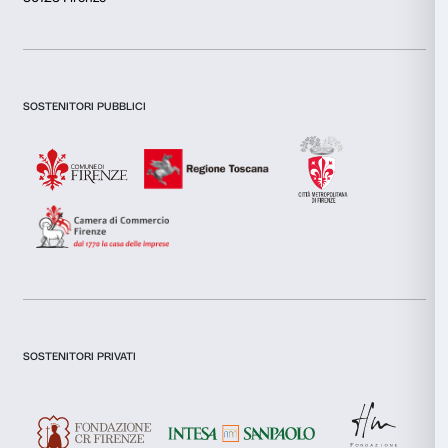
Questo sito web utilizza i cookie
Utilizziamo i cookie per personalizzare contenuti ed annunci, 
funzionalità dei social media e per analizzare il nostro traffic
inoltre informazioni sul modo in cui utilizzi il nostro sito con i
Newsletter
Iscriviti alla nostra
si occupano di analisi dei dati web, pubblicità e social media, 
combinarle con altre informazioni che hai fornito loro o che h
tuo utilizzo dei loro servizi.
Selezione
Necessari
del
Dichiaro di aver preso visione della
Privacy Policy.
consenso
Presto il consenso per l'iscrizione alla newsletter e altre comun
di marketing.
Preferenze
Presto il consenso per attività di analisi e profilazione.
Statistiche
Iscriviti
Marketing