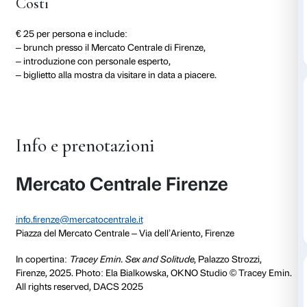
chocolat, pizza, taglieri … e molte altre specialità tutt
Un esperto vi condurrà in un’introduzione alla most
l’opera di una delle voci più radicali dell’arte conte
all’uso di immagini e a una conversazione diretta e i
scoprirete tutti i dettagli della mostra
Tracey Emin. Se
utili poi per una visita in autonomia.
Alla fine dell’incontro verrà consegnato un biglietto 
l’ingresso alla mostra, utilizzabile in una data a vostra
immergersi dal vivo nel potente linguaggio espressiv
Emin, tra neon, dipinti, sculture e installazioni che in
autobiografia e arte.
L’attività è organizzata dal Mercato Centrale Firenze 
collaborazione con la Fondazione Palazzo Strozzi.