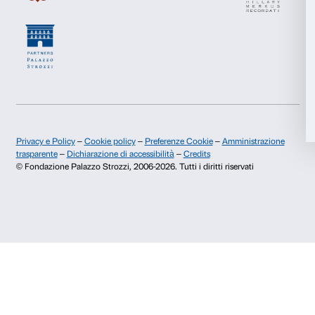
Chi siamo
Sostienici
Accetta tutti
Fondazione Palazzo Strozzi
Sponsorship
Storia di Palazzo Strozzi
Comitato dei Partner d
Accetta selezionati
Pubblicazioni e biblioteca
Palazzo Strozzi Foun
Area stampa
Membership
Rifiuta
Contatti
Info e prenotazioni
Dal lunedì al venerdì, 9.00-18.00
+39 055 26 45 155
prenotazioni@palazzostrozzi.org
Palazzo Strozzi, Piazza Strozzi s.n.c.
50123 Firenze