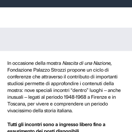
ONFERENZE “It
e, storia e soci