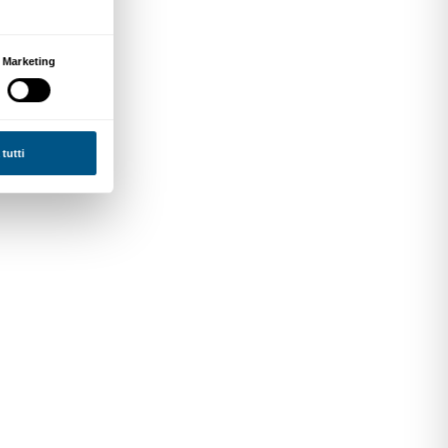
afondi,
Segni di memoria,
 una Nazione negli archivi e
io Diaristico Nazionale di
intendenza Archivistica e
17.00
:
Archivio Storico del
anetti,
Firenze 1948-1968.
tra continuità e rottura
17.00: Accademia delle