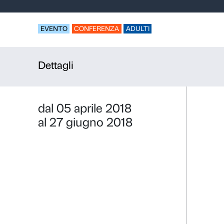
CICLO DI C
’48-’68: art
EVENTO
CONFERENZA
ADULTI