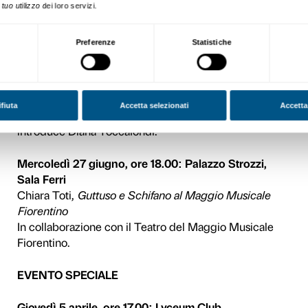
Piccolo Museo del Diario
Camillo Brezzi, Diana Tocc
semi di storia. La nascita di
nei diari degli italiani
In collaborazione con Archiv
Pieve Santo Stefano e Sopr
Bibliografica della Toscana.
Mercoledì 23 maggio, ore 
Comune di Firenze
Luca Brogioni e Giulio M. M
Estetica della ricostruzione 
Mercoledì 30 maggio, ore 
Arti del Disegno