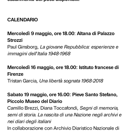
In occasione della mostra
N
Fondazione Palazzo Strozzi
conferenze che attraverso il
studiosi permette di approfo
mostra: nove speciali incon
inusuali – legati al periodo
Toscana, per vivere e com
vivacissimo della storia itali
Tutti gli incontri sono a in
esaurimento dei posti dispo