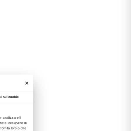
8.00
:
Altana di Palazzo
Repubblica: esperienze e
968
.00: Istituto francese di
 sognata 1968-2018
00: Pieve Santo Stefano,