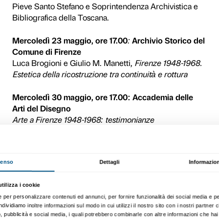
CALENDARIO
Mercoledì 9 maggio, ore 1
Strozzi
Paul Ginsborg,
La giovane 
immagini dell’Italia 1948-1
Mercoledì 16 maggio, ore 18
Firenze
Tristan Garcia,
Una libertà
Sabato 19 maggio, ore 16.