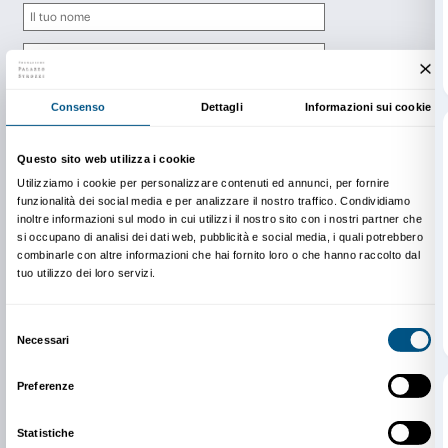
prenotazioni@palazzostrozzi.org
Newsletter
Iscriviti alla nostra