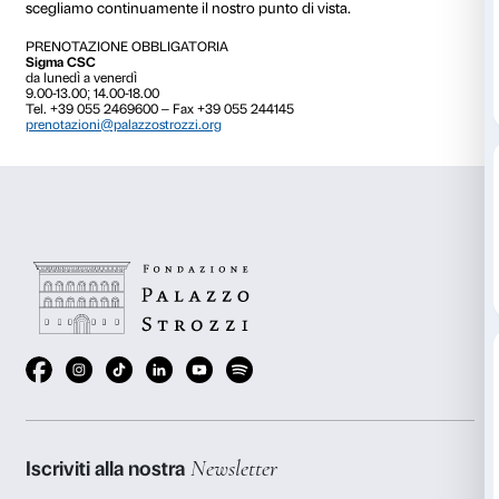
NOTE
Prenotazione obbligatoria.
Il laboratorio è gratuito con il biglietto di ingresso all
In quanti modi si può guardare un luogo? E in quant
dipingere? Con giochi di osservazione scopriamo come
americani e italiani tra Ottocento e Novecento rapp
luoghi a loro cari, scegliendo ogni volta con quali occ
Sperimentiamo che anche noi, come osservatori de
scegliamo continuamente il nostro punto di vista.
PRENOTAZIONE OBBLIGATORIA
Sigma CSC
da lunedì a venerdì
9.00-13.00; 14.00-18.00
Tel. +39 055 2469600 – Fax +39 055 244145