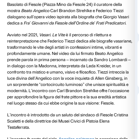
03 dicembre 2025
17.30 - 19.00
Sala del Basol
Piazza Mino d
Ingresso libero fino a esaurimento posti disponibi
Mercoledì 3 dicembre 2025 alle ore 17.30 presso la S
Basolato di Fiesole (Piazza Mino da Fiesole 24) il cura
mostra
Beato Angelico
Carl Brandon Strehlke e Fede
dialogano sull’opera video ispirata alla biografia che 
dedica a
Fra’ Giovanni da Fiesole dell’Ordine de’ Frati