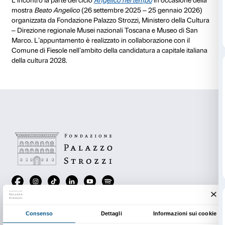
Avviato nel 2021,
Vasari. Le Vite
è il percorso di rilett
reinterpretazione che Federico Tiezzi dedica alle biog
trasformando le vite degli artisti in confessioni intime,
profondamente umane. Nel video da lui firmato Beat
prende parola in prima persona – incarnato da San
in dialogo con la Madonna, interpretata da Leda Krei
confronto tra mistico e umano, visivo e filosofico. Tiez
luce divina dell’Angelico con la voce inquieta di Alle
un sorprendente “cortocircuito luminoso” che unisce 
modernità. L’incontro con Carl Brandon Strehlke off
per approfondire la figura del frate pittore e la sua ere
nel luogo stesso da cui ebbe origine la sua visione: Fi
L’incontro è introdotto da un saluto del sindaco di Fi
Scaletti e della direttrice dei Musei Civici di Pistoia E
Testaferrata.