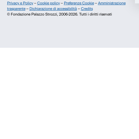
Info e prenotazioni
Rifiuta
Dal lunedì al venerdì, 9.00-18.00
+39 055 26 45 155
prenotazioni@palazzostrozzi.org
Palazzo Strozzi, Piazza Strozzi s.n.c.
50123 Firenze
SOSTENITORI PUBBLICI