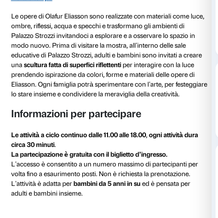
17 dicembre 2022
Dalle 11.00 alle 18.00
Sabato 17 dicembre dalle 11.00 alle 18.00 Palazzo Stro
collaborazione con
Enegan
propone
Geometrie di l
speciale giornata dedicata a tutte le famiglie
per sper
giocare e creare insieme, ispirandosi alla mostra
Olaf
Nel tuo tempo
.
Le opere di Olafur Eliasson sono realizzate con mater
ombre, riflessi, acqua e specchi e trasformano gli amb
Palazzo Strozzi invitandoci a esplorare e a osservare 
modo nuovo. Prima di visitare la mostra, all’interno de