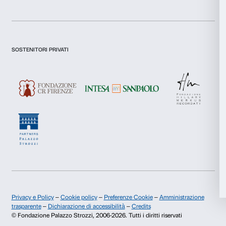
Preferenze
Dichiaro di aver preso visione della
Privacy Policy.
Statistiche
Presto il consenso per l'iscrizione alla newsletter e altre comun
di marketing.
Presto il consenso per attività di analisi e profilazione.
Marketing
Iscriviti
Accetta tutti
Chi siamo
Sostienici
Accetta selezionati
Fondazione Palazzo Strozzi
Sponsorship
Rifiuta
Storia di Palazzo Strozzi
Comitato dei Partner d
Pubblicazioni e biblioteca
Palazzo Strozzi Foun
Area stampa
Membership