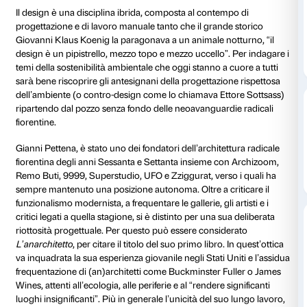
Dalle 18.30 alle 19.30
Fondazione Palazzo Strozzi
,
Todo Modo
e
Quodlibet
la presentazione del libro
Tutto, tutto, tutto… o quasi
maggio alle ore 18.30 presso l’Altana di Palazzo Stroz
Pettena, Arturo Galansino, Alberto Salvadori, Elisabet
Manuel Orazi, Pino Brugellis
.
Il design è una disciplina ibrida, composta al contem
progettazione e di lavoro manuale tanto che il grand
Giovanni Klaus Koenig la paragonava a un animale no
design è un pipistrello, mezzo topo e mezzo uccello”.
temi della sostenibilità ambientale che oggi stanno a 