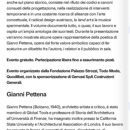
sarà bene riscoprire gli antesignani della progettazio
dell’ambiente (o contro-design come lo chiamava Ett
ripartendo dal pozzo senza fondo delle neoavanguard
fiorentine.
Gianni Pettena, è stato uno dei fondatori dell’architet
fiorentina degli anni Sessanta e Settanta insieme co
Remo Buti, 9999, Superstudio, UFO e Zziggurat, vers
sempre mantenuto una posizione autonoma. Oltre a cr
funzionalismo modernista, a frequentare le gallerie, gli 
critici legati a quella stagione, si è distinto per una su
riottosità progettuale. Per questo può essere consid
L’anarchitetto
, per citare il titolo del suo primo libro. 
va inquadrata la sua esperienza giovanile negli Stati U
frequentazione di (an)architetti come Buckminster F
Wines, attenti all’ecologia, alle periferie e al “rendere s
luoghi insignificanti”. Più in generale l’unicità del su