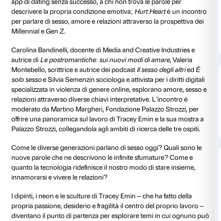
07 maggio 2025
Dalle 18.30 alle 19.30
Hurt Heart
è una conversazione al The Social Hub Bel
Belfiore 55, Firenze) dedicata ai cuori feriti, a chi è sta
abbandonato o semplicemente
ghostato,
a chi ha sp
app di dating senza successo, a chi non trova le paro
descrivere la propria condizione emotiva;
Hurt Heart
per parlare di sesso, amore e relazioni attraverso la p
Millennial e Gen Z.
Carolina Bandinelli, docente di Media and Creative In