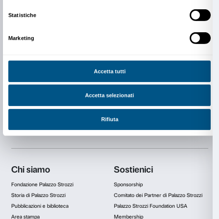
Egemone” insieme a Lucia Bainotti. Collabora con ist
internazionali, come la Commissione Europea e il Co
d’Europa, per la tutela di diritti digitali e femminismo.
unisce ricerca e attivismo, esplorando le intersezioni 
potere e sessualità.
Martino Margheri
è educatore museale e docente. Si
Storia dell’arte presso l’università degli Studi di Fire
responsabile delle attività educative e public program
Fondazione Palazzo Strozzi. È docente presso IED Fi
master Curatorial Practice e Museum Education. Int
all’editoria come piattaforma espositiva, all’educazio
informale. Nel suo lavoro collabora con università, 
nazionali e internazionali, e istituzioni culturali.