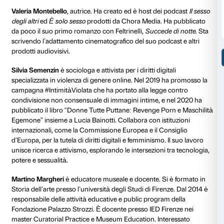
facilmente rispecchiarsi.
Hurt Heart
Mercoledì 7 maggio, ore 18.30
Social Hub Belfiore
Viale Belfiore 55, Firenze
Ingresso gratuito con prenotazione obbligatoria.
Prenota ora
Carolina Bandinelli
è Associate Professor in Media a
Industries all’Università di Warwick. Da più di dieci a
al dibattito culturale, in Italia e all’estero, con interven