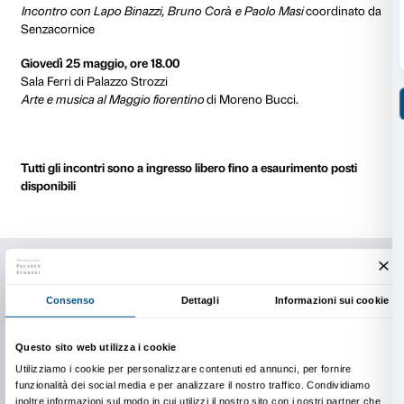
contesto di nuove emergenti tensioni si interrompe c
del dopoguerra. E occorre attendere tempi più recen
rinascere il
ruolo di questo contenitore d’eccellenza,
Strozzi, nuovamente preposto al dialogo altissimo fra
contemporaneità
.
CALENDARIO DEGLI INCONTRI
Giovedì 4 maggio ore 18.00
Altana di Palazzo Strozzi
Incontro con art/tapes/22: Maria Gloria Conti Bicocc
Melotti, Carmine Fornari, Andrea Giorgi, Alberto Pirel
da Ludovica Sebregondi.
Giovedì 11 maggio, ore 18.00