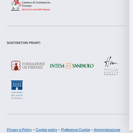
Necessari
del
consenso
Preferenze
Dichiaro di aver preso visione della
Privacy Policy.
Statistiche
Presto il consenso per l'iscrizione alla newsletter e altre comun
di marketing.
Marketing
Presto il consenso per attività di analisi e profilazione.
Iscriviti
Accetta tutti
Accetta selezionati
Chi siamo
Sostienici
Fondazione Palazzo Strozzi
Sponsorship
Rifiuta
Storia di Palazzo Strozzi
Comitato dei Partner d