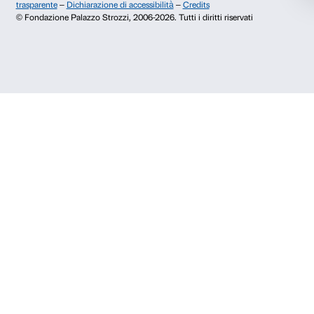
Pubblicazioni e biblioteca
Palazzo Strozzi Foun
Area stampa
Membership
Contatti
Info e prenotazioni
Dal lunedì al venerdì, 9.00-18.00
+39 055 26 45 155
prenotazioni@palazzostrozzi.org
Palazzo Strozzi, Piazza Strozzi s.n.c.
50123 Firenze