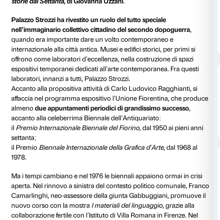
Il ciclo di incontri racconta la Firenze dei Settanta, “
cupi, con la contestazione che infiamma le piazze, m
straordinariamente innovativi e creativi. Un periodo f
sperimentazioni contemporanee in cui la città ebbe 
importante nel contesto internazionale.
Giovedì 11 maggio alle 18.00 nella sala Ferri nel cortil
Strozzi si terrà l’
Incontro
Palazzo Strozzi per l’arte 
storie dai Settanta
, di Giovanna Uzzani
.
Palazzo Strozzi ha rivestito un ruolo del tutto special
nell’immaginario collettivo cittadino del secondo d
quando era importante dare un volto contemporane
internazionale alla città antica. Musei e edifici storici, 