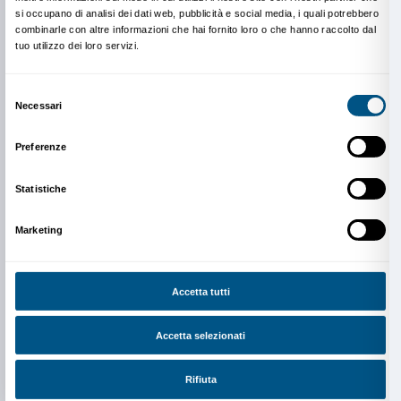
Sala Ferri di Palazzo Strozzi
Palazzo Strozzi per l’arte contemporanea: storie dai 
Giovanna Uzzani.
Giovedì 18 maggio, ore 18.00
Sala Ferri di Palazzo Strozzi
Incontro con
Lapo Binazzi, Bruno Corà e Paolo Mas
Senzacornice
Giovedì 25 maggio, ore 18.00
Sala Ferri di Palazzo Strozzi
Arte e musica al Maggio fiorentino
di Moreno Bucci.
Tutti gli incontri sono a ingresso libero fino a esauri
disponibili