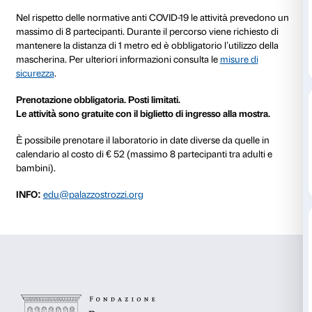
al 21 ottobre 2020
Cosa sono i pianeti sospesi? E quali luoghi occorre a
trovarli? Una fantastica avventura tra le opere di T
tra piccoli animali e sale misteriose. Attraverso l’osse
momenti narrativi e attività ludiche scopriamo quant
possono raccontarci le opere d’arte di questo importa
contemporaneo.
Nel rispetto delle normative anti COVID-19 le attivit
massimo di 8 partecipanti. Durante il percorso viene r
mantenere la distanza di 1 metro ed è obbligatorio l’ut
mascherina. Per ulteriori informazioni consulta le
mis
sicurezza
.