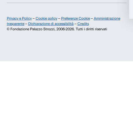
Accetta tutti
+39 055 26 45 155
prenotazioni@palazzostrozzi.org
Accetta selezionati
Palazzo Strozzi, Piazza Strozzi s.n.c.
50123 Firenze
Rifiuta
SOSTENITORI PUBBLICI