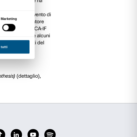
 la sede di IED Firenze
, IED Firenze, Via Bufali
sciuta in una famiglia di scienziati in Tagikista
Pietroburgo, Milano e presso l’Université Paris V
egni e sculture indaga il mondo in tensione tra
 degli esseri umani ancora guidati da istinti prim
interdisciplinare OUNPO, dove ha collaborato 
roscienze, arte/suono). I suoi lavori sono stat
 a Bologna, al Museum für Naturkunde di Berli
 allo Spiral Wacoal Art Center di Tokyo, il Mo
Museo MART di Trento e Rovereto, il Shargoro