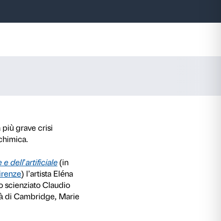
i massa
ova con lo