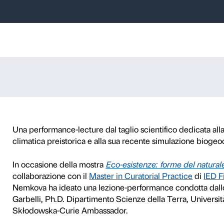
de estinzione d
 dell’artista Eléna Nemk
Garbelli