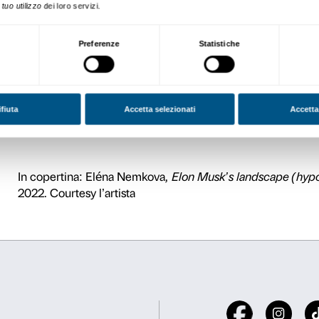
L’evento si svolgerà presso
Biografia
Eléna Nemkova
è nata e cre
centrale, ha studiato a San 
Attraverso performance, dis
scientifici avanzati e la vita
È stata membro del gruppo 
dott. Stephen Whitmarsh (Neu
nella Fondazione del Monte
all’Elektro Musey di Mosca,
Museum of Modern Art, il 