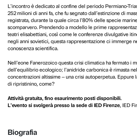
Una performance-lecture dal 
climatica preistorica e all
In occasione della mostra
E
collaborazione con il
Master
Nemkova ha ideato una lezi
Garbelli, Ph.D. Dipartiment
Skłodowska-Curie Ambassa