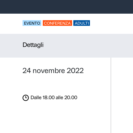
La più gran
Performance-lecture
scienziato Claudio 
EVENTO
CONFERENZA
ADULTI