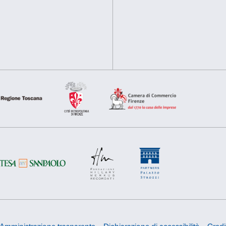
finanziato dal programma e
aspetti dell’interazione tra 
Rifiuta
Accetta s
passato geologico.
In copertina: Eléna Nemko
2022. Courtesy l’artista