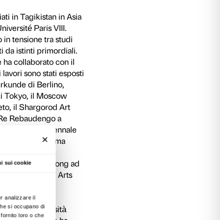
fine del periodo Permiano-Triassico, risalente 
fu segnato dall’estinzione di massa più grave ma
 circa l’80% delle specie marine e terresti
odello le prime rappresentazioni scientifiche
me le conferenze divulgative itineranti degli scie
a rappresentazione ci immerge nell’immediatezz
a crisi climatica ha fermato i meccanismi
’anidride carbonica è rimasta nell’atmosfera in
na crisi autoperpetua. Eppure la vita ha trovato
rimento posti disponibili.