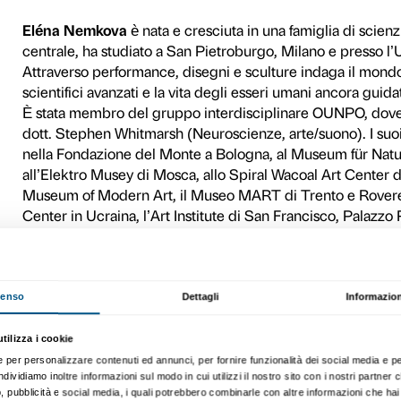
L’incontro è dedicato al con
252 milioni di anni fa, che 
registrata, durante la quale
scomparvero. Prendendo a m
teatri elisabettiani, così co
negli anni sovietici, quest
conoscenza scientifica.
Nell’eone Fanerozoico quest
dell’equilibrio ecologico; l
concentrazioni altissime – u
di ripristinino, come?
Attività gratuita, fino esau