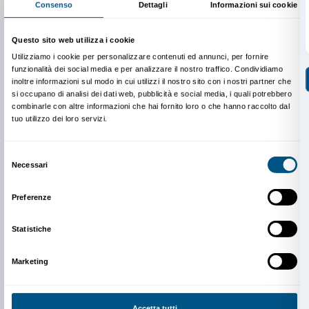
rendere Palazzo Strozzi un luogo sempre più accessib
Inaugurazione venerdì 1° luglio ore 17.00
Laboratorio didattico, primo piano
Ingresso libero
Le opere saranno visibili anche sabato 2 e domenica 3
15.00 alle 18.00
INFO:
edu@palazzostrozzi.org