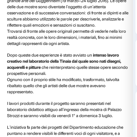
Dal 2013 Palazzo Strozzi e la Tinaia, il Centro di attiv
del Servizio di Salute mentale del Quartiere 2 di Fire
avanti un progetto che offre punti di vista inediti sull
esposte a Palazzo Strozzi.
Il gruppo della Tinaia è venuto a Palazzo Strozzi per v
mostre
Bellezza divina tra Van Gogh, Chagall e Font
settembre 2015–24 gennaio 2016) e
Da Kandinsky a 
grande arte dei Guggenheim
(19 marzo–24 luglio 20
delle due mostre sono diventate l’oggetto di un’atten
osservazione e di successive conversazioni: di fronte ai
sculture abbiamo utilizzato le parole per descriverle, 
riflettere quali emozioni e sensazioni ci suscitano.
Trovarsi di fronte alle opere originali permette di vede