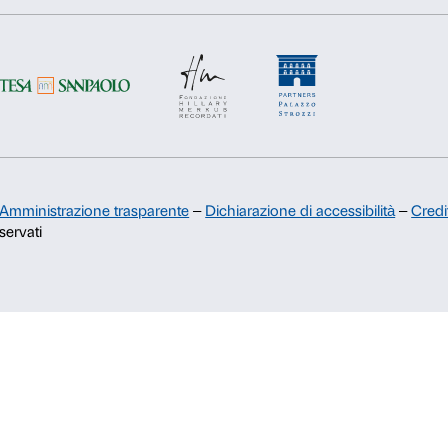
Rifiuta
Accetta s
Sostienici
Sponsorship
Comitato dei Partner di Palazzo
Strozzi
Palazzo Strozzi Foundation USA
Membership