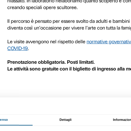
Con le sue opere Donatello d
sperimentazioni. Grazie alla
rappresentare nel marmo, b
grandissima profondità.
Durante la visita in mostra
del grande maestro e quella 
davanti ad alcune opere per 
partenza per una rielaboraz
attività nelle sale ci perme