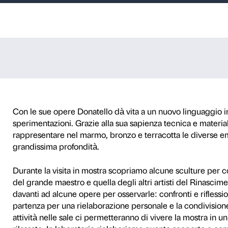
rme
iglie con bambini da 7 a 
ni