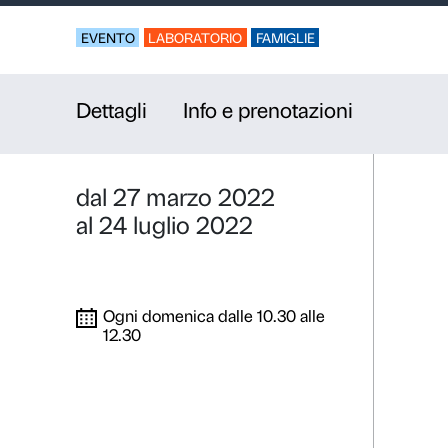
Ladri di fo
Laboratorio per fam
EVENTO
LABORATORIO
FAMIGLIE
Dettagli
Info e prenotazio