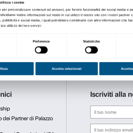
rilassato. In laboratorio r
creando speciali opere scul
Il percorso è pensato per es
diventa così un’occasione per
Le visite avvengono nel ris
COVID-19
.
Prenotazione obbligatoria. 
Le attività sono gratuite co