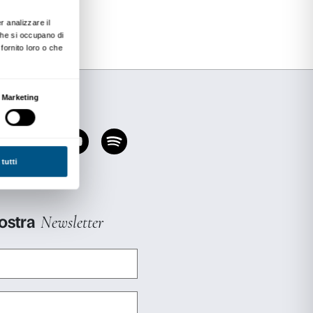
ielaboriamo quanto scoperto e completiamo l’esp
toree.
sere svolto da adulti e bambini insieme: la mos
 vivere l’arte con tutta la famiglia.
petto delle
normative governative vigenti in mat
Posti limitati.
n il biglietto di ingresso alla mostra.