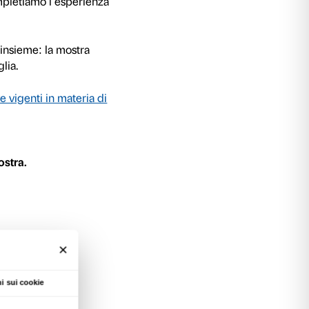
à vita a un nuovo linguaggio in scultura fatto 
 sua sapienza tecnica e materiale riesce a
ronzo e terracotta le diverse emozioni umane 
 scopriamo alcune sculture per conoscere meglio
degli altri artisti del Rinascimento. Ci fermia
osservarle: confronti e riflessioni sono il punto
ione personale e la condivisione di gruppo. Pi
tteranno di vivere la mostra in un modo ludico e