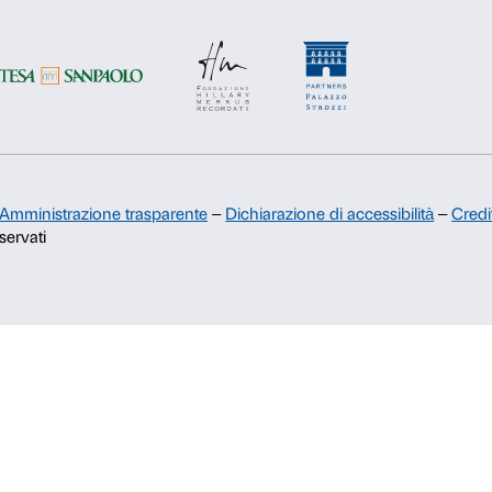
Sostienici
Sponsorship
Comitato dei Partner di Palazzo
Strozzi
Palazzo Strozzi Foundation USA
Membership