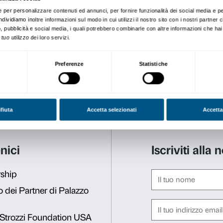
Gli studenti del corso di S
modalità di apprendimento 
della mostra, letture a voce
e testi critici, per arrivare 
osservare e analizzare il la
Giovedì 27 gennaio alle or
esiti della ricerca in un 
Palazzo Strozzi.
https://youtu.be/SyM2ytVMp
Hanno partecipato al proget
Maria Chiara Fantini, Cater
Annalisa Pacini, Vittoria P