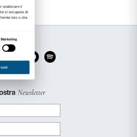
toria dell’arte contemporanea hanno sperimenta
basata su uno scambio continuo di conoscenze:
 alta condivise, momenti di discussione, ricerca
a una definizione di alcuni temi specifici con cui
voro di Koons.
e 18.00 i partecipanti al seminario presentera
incontro online sul canale YouTube della Fonda
fA
to: Viola Baldi, Teresa Beccaccioli, Alba Capa
ina Guarguaglini, Olga Magnani, Chiara Petracc
ancini, Beatrice Rainone, Chiara Ruggiero, Anna