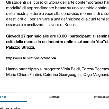
Il confronto con l’arte amer
l’arte classica, la fascinazi
dell’arte sono le principali c
Koons durante il seminario
studenti del corso di Stori
Magistrale in Storia dell’art
Firenze
.
La mostra
Jeff Koons. Shine
confronto diretto con le ope
entro cui sviluppare un nuov
l’obiettivo di creare un’esp