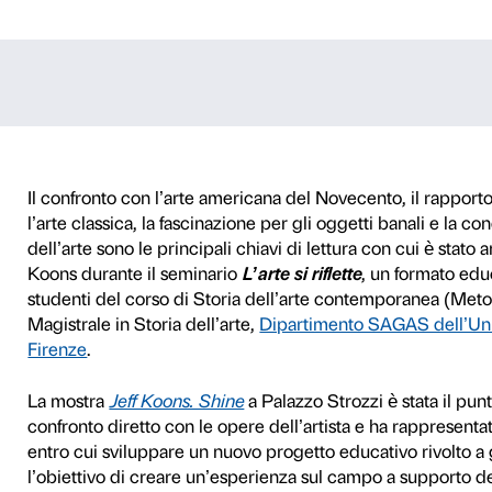
ette
TÀ E ACCADEMIE