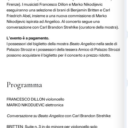
14 dicembre 2025
19.00
Sala Vanni, Fi
Evento a pagamento
In occasione della mostra
Beato Angelico
(26 settem
gennaio 2026), domenica 14 dicembre 2025 alle 19
Musica Firenze
e la Fondazione Palazzo Strozzi orga
speciale concerto presso la Sala Vanni (Piazza del C
Firenze). I musicisti Francesco Dillon e Marko Nikodij
eseguiranno una selezione di brani di Benjamin Britt
Friedrich Abel, insieme a una nuova commissione di
Nikodijevic ispirata ad Angelico. Al concerto segue 
conversazione con Carl Brandon Strehlke (curatore d