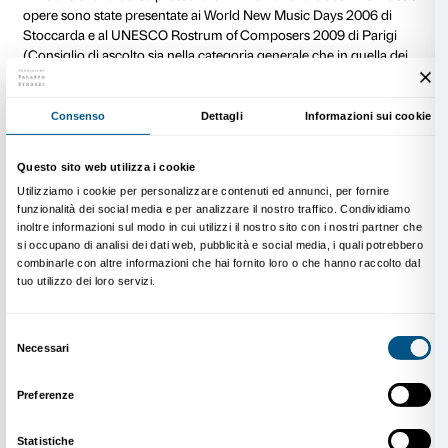
Ha inciso per le etichette SONY, ECM, Kairos, Ricordi
Die Schachtel, Mode e Touch. Ha registrato in prima 
Variazioni di Salvatore Sciarrino, esecuzione premiata
Diapason d’or, e la Ballata di Giacinto Scelsi, ambed
l’Orchestra Nazionale della RAI. In duo con il pianis
Torquati ha realizzato tre cd di rarità schumanniane, l
opere per violoncello di Franz Liszt e nel 2018 un d
di opere di Johannes Brahms per Brilliant Classics. L
esecuzioni sono trasmesse prestigiose emittenti come, 
BBC, RAI, ARD, Radio France, ORF, ABC Australia, WDR
concertistica affianca anche esperienze didattiche in i
il Royal College di Londra, l’Accademia Chigiana di Si
Conservatorio Cajkovskij di Mosca, la Pacific Universi
Untref-Buenos Aires, Manchester University, Scuola 
Fiesole. Dal 2010 è il direttore artistico del Festival di
contemporanea “Music@villaromana” di Firenze e dal
lo stesso incarico presso il Festival “Castelcello” a 