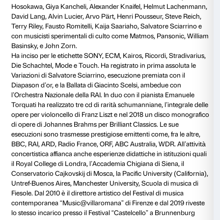
Orchestra del Maggio Musicale Fiorentino, Orchestr
della RAI, SWR Radio Sinfonieorchester Stuttgart, 
Symphonie Orchester Wien, Orquesta Estable del Te
Ensemble Resonanz, Lithuanian National Symphony
Oulu Sinfonia Finlandia, Lithuanian State Symphony
Orchestra Regionale Toscana. Ha collaborato con dir
d’orchestra quali Giuseppe Sinopoli, Susanna Mällki
Berio, Peter Rundel, Johannes Kalitzke.
Si diploma sotto la guida di Andrea Nannoni a Firenz
perfezionandosi con Anner Bijlsma, Mario Brunello,
e Mstislav Rostropovich. Studia inoltre composizion
Sciarrino. Nel 1993 è tra i fondatori del Quartetto Pr
formazione cameristica di riconosciuta fama internaz
vincitrice di numerosi premi (Prague Spring, ARD M
Bordeaux), insignita del “Leone d’argento” alla carrie
Musica di Venezia 2012.
Dillon è inoltre membro stabile dell’ensemble Alter E