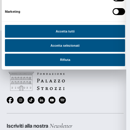
(Alto Adige).
Marko Nikodijevic
è nato nel 1980 a Subotica, in Serb
ricevuto la sua prima formazione musicale nella scuo
della sua città. Nel 1995 ha iniziato a recarsi a Belgra
prendere lezioni di composizione con Srdjan Hofman e
è iscritto come studente a tempo pieno di composiz
all’Università delle Arti della stessa città, studiando
Hofman e poi (2002–2003) con Zoran Erić. Nel 2003 s
a Stoccarda, inizialmente come membro dell’accadem
composizione presso Schloss Solitude, e successiv
intraprendere studi di master in composizione con 
presso la Staatliche Hochschule für Musik und darst
(2003–2005). A Belgrado aveva anche seguito corsi d
matematica non lineare, e la sua musica fa ampio uso d
teoria del caos e metodi algoritmici, oltre che di sinte
digitale del suono e, in misura crescente, di elettroni