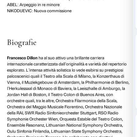
L’evento è a pagamento.
I possessori del biglietto della mostra
Beato Angelico
Palazzo Strozzi e i possessori della tessera Amico di 
possono acquistare il biglietto per il concerto a prezz
Programma
FRANCESCO DILLON violoncello
MARKO NIKODIJEVIC elettronica
Conversazione su Beato Angelico
con Carl Brandon 
BRITTEN: Suite n. 3 in do minore per violoncello sol