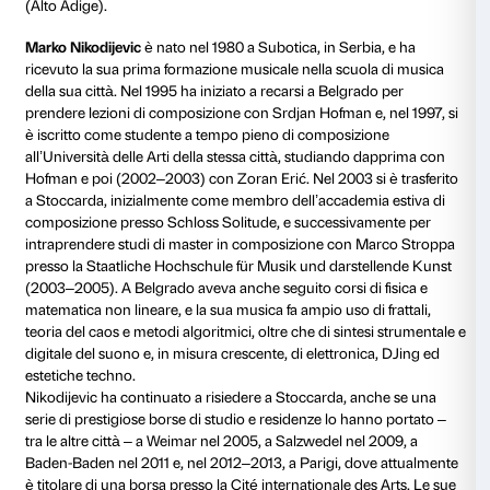
viene regolarmente invitato nei maggiori festival di 
contemporanea in tutto il mondo. La sua passione pe
camera lo ha portato ad esibirsi con interpreti quali Irv
Mario Brunello, Giuliano Carmignola, Piero Farulli, 
Veronika Hagen, Alexander Lonquich, Enrico Pace, 
Queyras, Stefano Scodanibbio.
Il profondo interesse da sempre coltivato per la con
ha portato a costruire solide collaborazioni con i mag
compositori del nostro tempo, quali: Gavin Bryars, Iv
Francesco Filidei, Luca Francesconi, Stefano Gervaso
Glass, Vinko Globokar, Sofija Gubaidulina, Jonathan
Hosokawa, Giya Kancheli, Alexander Knaifel, Helm
David Lang, Alvin Lucier, Arvo Pärt, Henri Pousseur,
Terry Riley, Fausto Romitelli, Kaija Saariaho, Salvato
con musicisti sperimentali di culto come Matmos, Pa
Basinsky, e John Zorn.