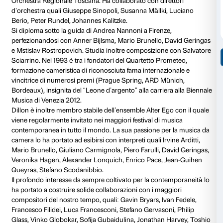
ABEL: Arpeggio in re minore
NIKODIJEVIC: Nuova commissione
Biografie
Francesco Dillon
ha al suo attivo una brillante carrier
internazionale caratterizzata dall’originalità e varietà
esplorato. L’intensa attività solistica lo vede esibirsi s
palcoscenici quali il Teatro alla Scala di Milano, la K
Vienna, il Muziekgebouw di Amsterdam, la Philharmo
l’Herkulessaal di Monaco di Baviera, la Laeiszhalle d
Jordan Hall di Boston, il Teatro Colon di Buenos Aire
orchestre quali, tra le altre, Orchestra Filarmonica del