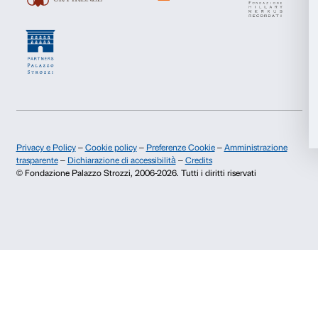
Chi siamo
Sostienici
Accetta tutti
Fondazione Palazzo Strozzi
Sponsorship
Storia di Palazzo Strozzi
Comitato dei Partner d
Accetta selezionati
Pubblicazioni e biblioteca
Palazzo Strozzi Foun
Area stampa
Membership
Rifiuta
Contatti
Info e prenotazioni
Dal lunedì al venerdì, 9.00-18.00
+39 055 26 45 155
prenotazioni@palazzostrozzi.org
Palazzo Strozzi, Piazza Strozzi s.n.c.