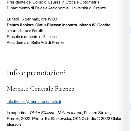
Evento gratuito. Partecipazione libera fino a esaurim
Ai partecipanti sarà offerto un welcome drink.
Calendario
Venerdì 25 novembre, ore 19.00
Olafur Eliasson: l’artista che trasforma lo spazio
a cura di Martino Margheri
Attività educative e public program, Fondazione Pala
Mercoledì 14 dicembre, ore 19.00
L’arte di Olafur Eliasson tra scienza della luce ed effett
a cura di Massimo Gurioli