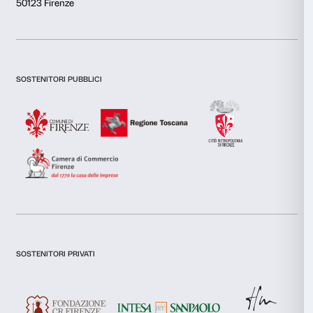
Questo sito web utilizza i cookie
Utilizziamo i cookie per personalizzare contenuti ed annunci, 
funzionalità dei social media e per analizzare il nostro traffic
inoltre informazioni sul modo in cui utilizzi il nostro sito con i
Newsletter
Iscriviti alla nostra
si occupano di analisi dei dati web, pubblicità e social media, 
combinarle con altre informazioni che hai fornito loro o che h
tuo utilizzo dei loro servizi.
Selezione
Necessari
del
Dichiaro di aver preso visione della
Privacy Policy.
consenso
Presto il consenso per l'iscrizione alla newsletter e altre comun
di marketing.
Preferenze
Presto il consenso per attività di analisi e profilazione.
Statistiche
Iscriviti
Marketing