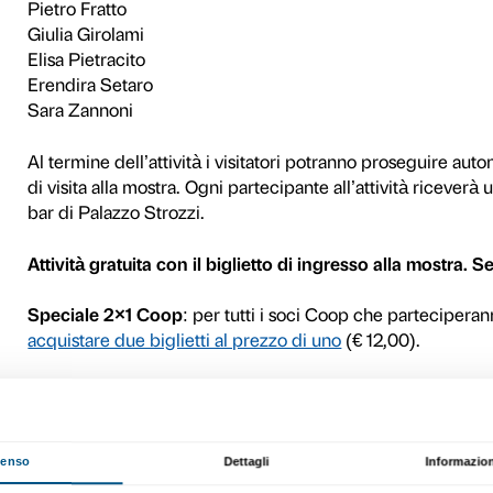
Una speciale pausa pranzo
Ogni mercoledì Palazzo Str
carriera di
Marina Abramo
internazionali, fino alla cre
pubblico. Una pausa di 30 mi
guidati dagli studenti del c
Belle Arti di Firenze.
Partecipano al progetto:
Alice Biffi
Margherita Cancellieri
Sara Carocci