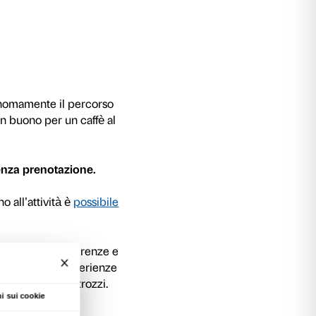
 dedicata all’arte di Marina Abramović.
ozzi propone un approfondimento dedicato all
vić
: dalle performance in coppia con Ulay, ai p
azione di opere realizzare in collaborazione con 
nuti per dedicarsi all’arte della grande artista
orso di laurea di Didattica per i musei dell’Acc