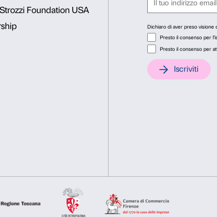
Il progetto è realizzato in 
si inserisce all’interno del
di formazione per gli studen
Consenso
Dett
Progetto realizzato con il 
Questo sito web utilizza i cookie
Utilizziamo i cookie per personalizzare contenuti ed annunci, pe
INFO:
edu@palazzostrozzi.
nostro traffico. Condividiamo inoltre informazioni sul modo in cu
analisi dei dati web, pubblicità e social media, i quali potrebb
hanno raccolto dal tuo utilizzo dei loro servizi.
Selezione
Necessari
Preferenze
del
consenso