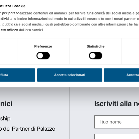
Pietro Fratto
Giulia Girolami
Elisa Pietracito
Erendira Setaro
Sara Zannoni
Al termine dell’attività i v
di visita alla mostra. Ogni p
bar di Palazzo Strozzi.
Attività gratuita con il big
Speciale 2×1 Coop
: per tu
acquistare due biglietti al 