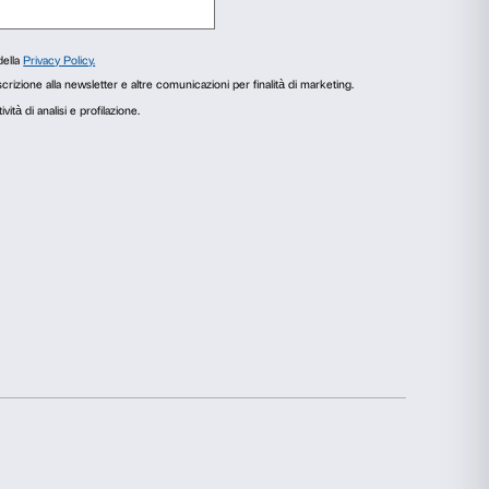
collaborazione con l’Accademia di Belle Arti di 
 programma di attività sviluppate per favorire es
ti universitari attraverso le mostre di Palazzo S
agli
Informazioni sui cookie
supporto di Unicoop Firenze.
r fornire funzionalità dei social media e per analizzare il
org
i utilizzi il nostro sito con i nostri partner che si occupano di
ero combinarle con altre informazioni che hai fornito loro o che
Statistiche
Marketing