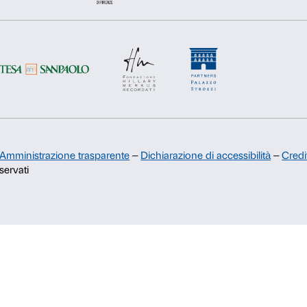
Rifiuta
Accetta s
Sostienici
Sponsorship
Comitato dei Partner di Palazzo
Strozzi
Palazzo Strozzi Foundation USA
Membership