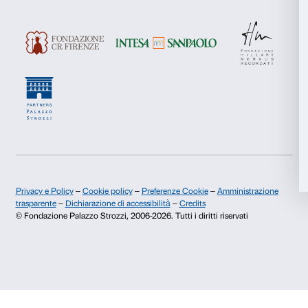
Chi siamo
Sostienici
Statistiche
Fondazione Palazzo Strozzi
Sponsorship
Storia di Palazzo Strozzi
Comitato dei Partner d
Marketing
Pubblicazioni e biblioteca
Palazzo Strozzi Foun
Area stampa
Membership
Contatti
Accetta tutti
Info e prenotazioni
Accetta selezionati
Dal lunedì al venerdì, 9.00-18.00
+39 055 26 45 155
Rifiuta
prenotazioni@palazzostrozzi.org
Palazzo Strozzi, Piazza Strozzi s.n.c.
50123 Firenze