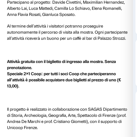
Una visita di 30 minuti dedicata all’arte di Verrocchio e
della sua bottega.
Ogni mercoledì Palazzo Strozzi propone un approf
dedicato a
Verrocchio
: dalle committenze fiorentine, 
del suo stile tra Perugia e Roma, fino alla storia degli a
illustri. Una pausa di 30 minuti per dedicarsi all’arte 
maestro rinascimentale, guidati dagli studenti del cor
magistrale di Storia dell’Arte dell’Università di Firenze
Partecipano al progetto: Davide Civettini, Maximilia
Alberto Lai, Luca Mattedi, Camilla Lo Schiavo, Elena
Anna Flavia Rosati, Gianluca Sposato.
Al termine dell’attività i visitatori potranno proseguir
autonomamente il percorso di visita alla mostra. Ogn