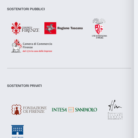
inoltre informazioni sul modo in cui utilizzi il nostro sito con i
si occupano di analisi dei dati web, pubblicità e social media, 
combinarle con altre informazioni che hai fornito loro o che h
tuo utilizzo dei loro servizi.
Dichiaro di aver preso visione della
Privacy Policy.
Selezione
Necessari
del
Presto il consenso per l'iscrizione alla newsletter e altre comun
di marketing.
consenso
Presto il consenso per attività di analisi e profilazione.
Preferenze
Iscriviti
Statistiche
Marketing
Chi siamo
Sostienici
Fondazione Palazzo Strozzi
Sponsorship