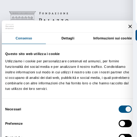
Il progetto ha preso avvio nell’autunno del 2018 graz
con le esperienze del Centro Parkinson di Villa Marg
Care) di Vicenza e della Città di Bassano del Grapp
prima sperimentazione il programma è entrato a far p
proposte che Palazzo Strozzi organizza in relazione 
esposizione.
Scopri il progetto
Corpo libero
In copertina:
Anselm Kiefer. Angeli caduti
, Palazzo St