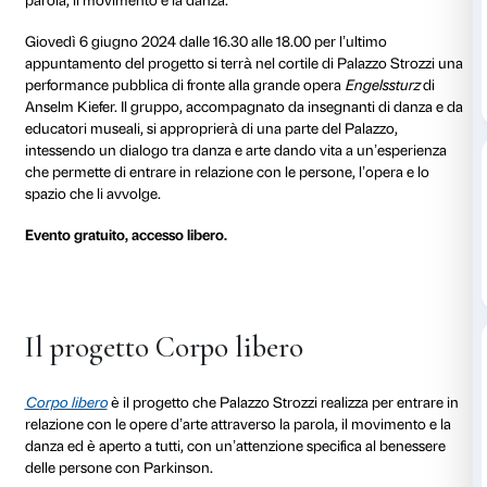
06 giugno 2024
Dalle 16.30 alle 18.00
Corpo libero
è il progetto aperto a tutti, con un’atten
al benessere delle persone con Parkinson, che si rin
in mostra per creare una relazione con le opere d’arte
parola, il movimento e la danza.
Giovedì 6 giugno 2024 dalle 16.30 alle 18.00 per l’ul
appuntamento del progetto si terrà nel cortile di Pal
performance pubblica di fronte alla grande opera
Eng
Anselm Kiefer. Il gruppo, accompagnato da insegnant