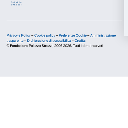
Accetta tutti
Storia di Palazzo Strozzi
Comitato dei Partner d
Pubblicazioni e biblioteca
Palazzo Strozzi Foun
Accetta selezionati
Area stampa
Membership
Contatti
Rifiuta
Info e prenotazioni
Dal lunedì al venerdì, 9.00-18.00
+39 055 26 45 155
prenotazioni@palazzostrozzi.org
Palazzo Strozzi, Piazza Strozzi s.n.c.
50123 Firenze