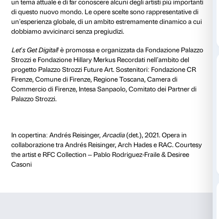
Sarà possibile seguire l’evento anche in diretta strea
YouTube
e
Facebook
di Palazzo Strozzi.
Prenota ora
Il fenomeno degli NFT è recente, ha subito un forte p
accelerazione nel periodo della pandemia e non ha 
totalmente il suo potenziale, ma allo stesso modo in 
immediatamente reagito il mercato, anche le più pres
istituzioni museali si stanno avvicinando a questo m
mostra e il catalogo di
Let’s Get Digital!
nascono con l
creare un legame tra il fisico e il digitale, tra la storia d
contemporanea e quella ultra-contemporanea del We
L’obiettivo della mostra e della pubblicazione è quello