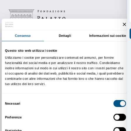
un tema attuale e di far conoscere alcuni degli artisti
di questo nuovo mondo. Le opere scelte sono rappre
un’esperienza globale, di un ambito estremamente d
dobbiamo avvicinarci senza pregiudizi.
Let’s Get Digital!
è promossa e organizzata da Fonda
Strozzi e Fondazione Hillary Merkus Recordati nell’a
progetto Palazzo Strozzi Future Art. Sostenitori: Fo
Firenze, Comune di Firenze, Regione Toscana, Came
Commercio di Firenze, Intesa Sanpaolo, Comitato dei
Palazzo Strozzi.
In copertina: Andrés Reisinger,
Arcadia
(det.), 2021. 
collaborazione tra Andrés Reisinger, Arch Hades e 
the artist e RFC Collection – Pablo Rodriguez-Fraile 