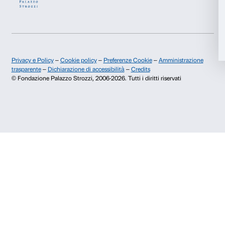
Accetta tutti
Storia di Palazzo Strozzi
Comitato dei Partner d
Pubblicazioni e biblioteca
Palazzo Strozzi Foun
Accetta selezionati
Area stampa
Membership
Contatti
Rifiuta
Info e prenotazioni
Dal lunedì al venerdì, 9.00-18.00
+39 055 26 45 155
prenotazioni@palazzostrozzi.org
Palazzo Strozzi, Piazza Strozzi s.n.c.
50123 Firenze