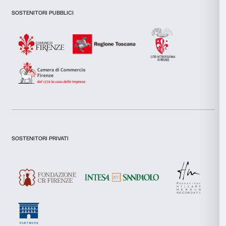
inoltre informazioni sul modo in cui utilizzi il nostro sito con i
si occupano di analisi dei dati web, pubblicità e social media, 
combinarle con altre informazioni che hai fornito loro o che h
tuo utilizzo dei loro servizi.
Dichiaro di aver preso visione della
Privacy Policy.
Selezione
Necessari
del
Presto il consenso per l'iscrizione alla newsletter e altre comun
di marketing.
consenso
Presto il consenso per attività di analisi e profilazione.
Preferenze
Iscriviti
Statistiche
Marketing
Chi siamo
Sostienici
Fondazione Palazzo Strozzi
Sponsorship