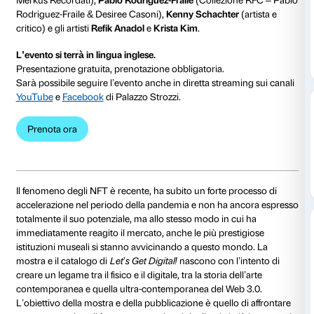
Dalle 18.00 alle 19.00
Martedì 28 giugno alle ore 18.00
presso la
sala Altan
Strozzi
, in occasione della mostra
Let’s Get Digital!
, s
presentazione del catalogo della mostra, edito da Mar
cura di Arturo Galansino e Serena Tabacchi
. I curato
dialogheranno con
Andy Bianchedi
(Presidente Fond
Merkus Recordati),
Pablo Rodriguez-Fraile
(Collezio
Rodriguez-Fraile & Desiree Casoni),
Kenny Schachte
critico) e gli artisti
Refik Anadol
e
Krista Kim
.
L’evento si terrà in lingua inglese.
Presentazione gratuita, prenotazione obbligatoria.