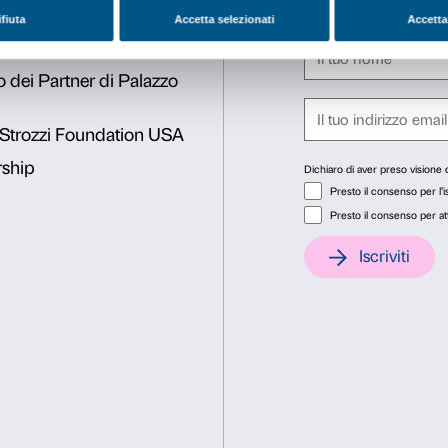
L’incontro si terrà giovedì 
Strozzi.
Per partecipare è necessar
Una volta effettuata la pre
registrazione.
Consenso
Dett
Questo sito web utilizza i cookie
Utilizziamo i cookie per personalizzare contenuti ed annunci, pe
nostro traffico. Condividiamo inoltre informazioni sul modo in cu
analisi dei dati web, pubblicità e social media, i quali potrebb
hanno raccolto dal tuo utilizzo dei loro servizi.