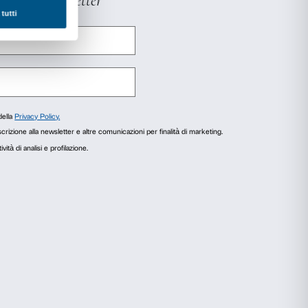
11 aprile dalle ore 11.00 alle ore 12.30 a Palaz
io prenotarsi entro martedì 9 aprile.
notazione riceverete una email di conferma di a
agli
Informazioni sui cookie
r fornire funzionalità dei social media e per analizzare il
i utilizzi il nostro sito con i nostri partner che si occupano di
ero combinarle con altre informazioni che hai fornito loro o che