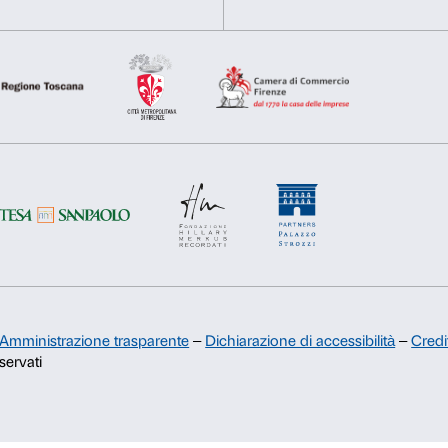
Selezione
Necessari
Preferenze
del
consenso
Sostienici
Rifiuta
Accetta s
Sponsorship
Comitato dei Partner di Palazzo
Strozzi
Palazzo Strozzi Foundation USA
Membership