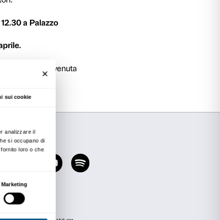
è dedicato a tutti gli operatori sociosanitari (e
 intendono accompagnare un gruppo. Questo
ato all’inizio di ogni mostra e consente di c
 percorso. È pensato come un momento di scam
cativa, piacevole e stimolante.
nessioni
è necessario partecipare all’incontro d
 iscrivere al massimo due operatori.