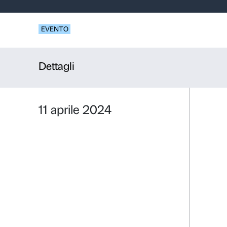
Presentazi
Anselm Kief
EVENTO