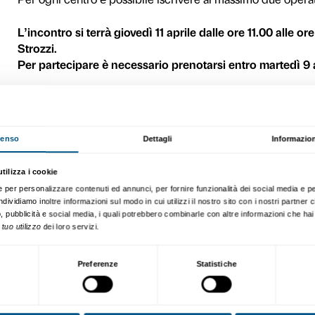
L’incontro di presentazione 
psicologi e terapisti) che
appuntamento viene organizz
in anteprima le opere del
costruire un’attività signifi
Per aderire al progetto
Con
presentazione.
Per ogni centro è possibile