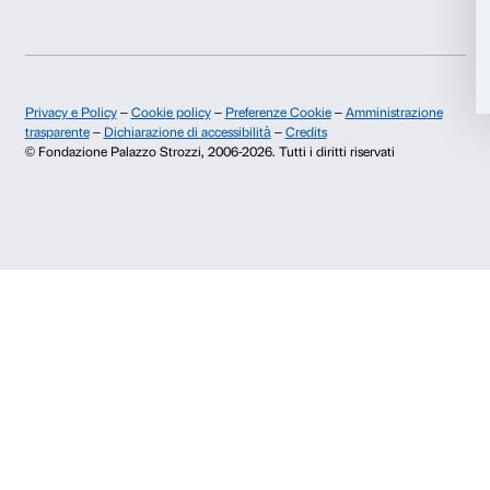
Info e prenotazioni
Accetta tutti
Dal lunedì al venerdì, 9.00-18.00
+39 055 26 45 155
prenotazioni@palazzostrozzi.org
Accetta selezionati
Palazzo Strozzi, Piazza Strozzi s.n.c.
50123 Firenze
Rifiuta
SOSTENITORI PUBBLICI