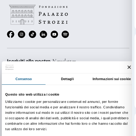
Posti limitati riservati solo alle guide turistiche che a
effettuato l’accredito entro venerdì 13 febbraio ore 12
prenotazioni@palazzostrozzi.org o al numero 0552
prenotazioni saranno accolte fino ad esaurimento pos
disposizione.
Ricordiamo la possibilità, riservata alle guide turistiche
mostra gratuitamente a partire da giorno di apertura
febbraio 2020 e lo sconto del 10% sull’acquisto del c
mostra. L’invio del link da cui scaricare i materiali info
alla mostra è previsto per venerdì 21 febbraio 2020.