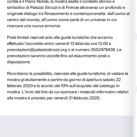
13 febbraio 2020
Artista visionario e poliedrico, la cui ricerca creativa 
scienze naturali e sociali, Tomás Saraceno invita a 
di vista sulla realtà e a entrare in connessione con e
umani come polvere, ragni o piante che diventano pr
delle sue installazioni e metafore del cosmo.
In un percorso di opere immersive ed esperienze parte
cortile e il Piano Nobile, la mostra esalta il contesto s
simbolico di Palazzo Strozzi e di Firenze attraverso 
originale dialogo tra Rinascimento e contemporaneit
centro del mondo, all’uomo come parte di un univers
ricercare una nuova armonia.