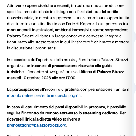
10 ottobre 2023
Dalle 17.00 alle 18.00
Fondazione Palazzo Strozzi presenta
Anish Kapoor. 
nuova grande mostra ideata e realizzata insieme al c
che ha rivoluzionato l’idea di scultura nell’arte con
Attraverso
opere storiche e recenti
, tra cui una nuo
specificatamente ideata in dialogo con l’architettura d
rinascimentale, la mostra rappresenta una straordina
di entrare in contatto diretto con l’arte di Kapoor. In
monumentali installazioni
,
ambienti
immersivi
e
form