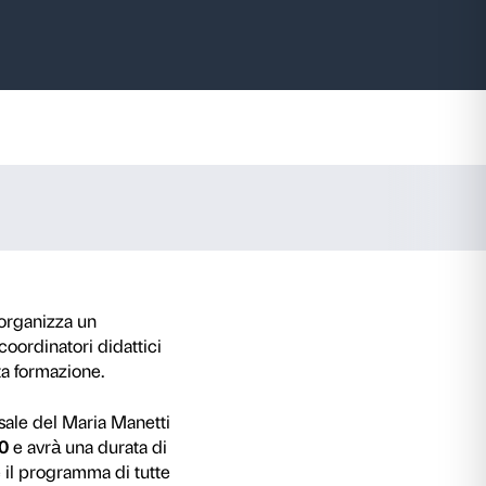
ri
Beato