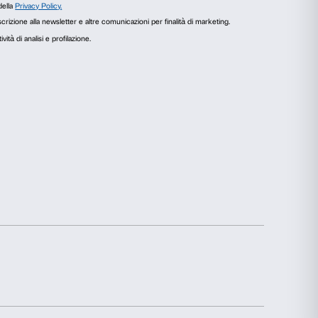
agli
Informazioni sui cookie
r fornire funzionalità dei social media e per analizzare il
zi.org
i utilizzi il nostro sito con i nostri partner che si occupano di
ero combinarle con altre informazioni che hai fornito loro o che
Statistiche
Marketing
elezionati
Accetta tutti