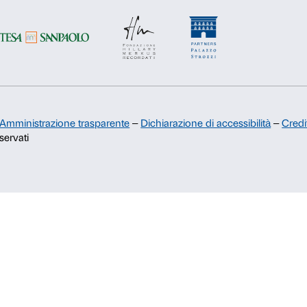
Sostienici
Sponsorship
Comitato dei Partner di Palazzo
Strozzi
Palazzo Strozzi Foundation USA
Membership