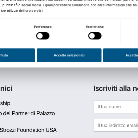
le attività educative rivolte 
Al termine dell’incontro i 
in autonomia.
o
Dipartimento Educazione
edu@palazzostrozzi.org