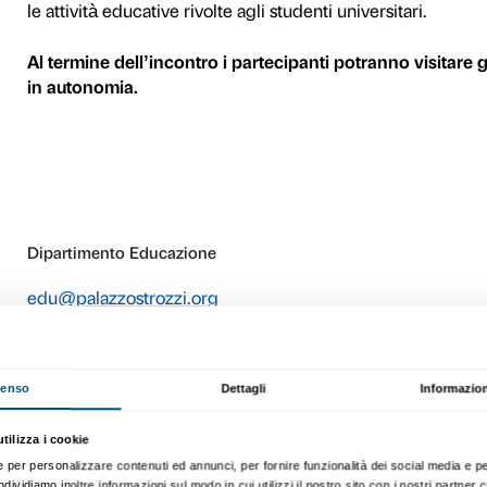
E ACCADEMIE
renotazioni
In occasione della mostra
B
appuntamento di presentazio
delle accademie d’arte, delle
L’incontro di presentazione 
Shrem Educational Center
un’ora. Durante l’appuntame