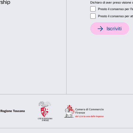
Consenso
Dett
i
Da lunedì a venerdì
9.00-18.00
Questo sito web utilizza i cookie
Tel. +39 055 26 45 155
Utilizziamo i cookie per personalizzare contenuti ed annunci, pe
prenotazioni@palazzostroz
nostro traffico. Condividiamo inoltre informazioni sul modo in cu
analisi dei dati web, pubblicità e social media, i quali potrebb
hanno raccolto dal tuo utilizzo dei loro servizi.
Selezione
Necessari
Preferenze
del
consenso
Rifiuta
Accetta s