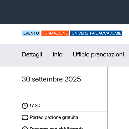
Presentazio
università 
Angelico