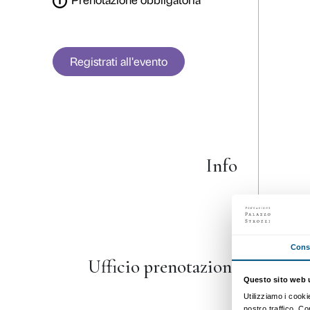
EVENTO
FORMAZIONE
UNIVERSITÀ 
Dettagli
Info
Ufficio p
30 settembre 2025
17.30
Partecipazione gratuita
Prenotazione obbligatoria