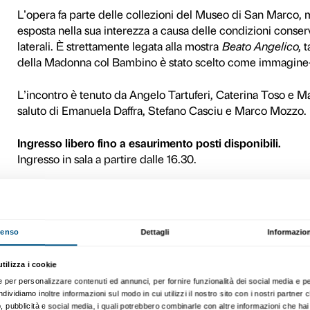
Martedì 11 novembre 2025 all
Alfani 78, Firenze) verrà pr
condotto dall’Opificio delle
possibile grazie al supporto
straordinaria complessità, d
e alla tenacia dei material
diagnostica, il lavoro – cora
depauperata e oltraggiata,
armonizzando i rapporti cro