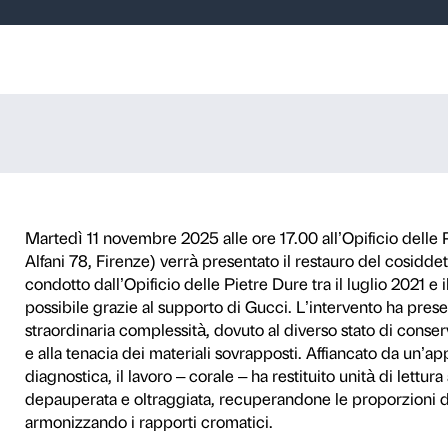
ne del restauro
 francescano”””