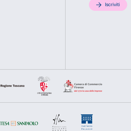
Toscana e Museo di San Mar
con l’Opificio delle Pietre 
Questo sito web utilizza i cookie
Utilizziamo i cookie per personalizzare contenuti ed annunci, pe
nostro traffico. Condividiamo inoltre informazioni sul modo in cu
analisi dei dati web, pubblicità e social media, i quali potrebb
hanno raccolto dal tuo utilizzo dei loro servizi.
Selezione
Necessari
Preferenze
del
consenso
Rifiuta
Accetta s
Sostienici