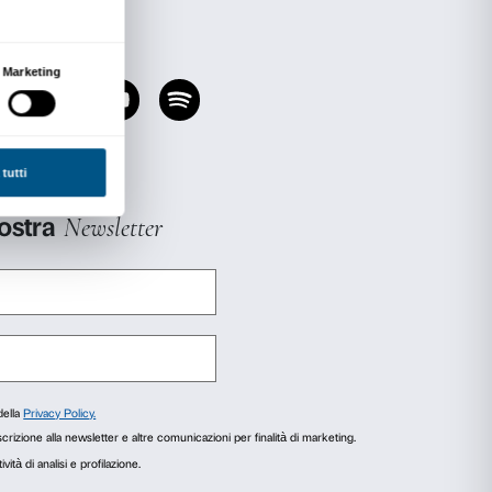
ezioni del Museo di San Marco, ma non vi è mai 
a causa delle condizioni conservative dei panne
ata alla mostra
Beato Angelico
, tanto che il dett
 è stato scelto come immagine-guida.
lo Tartuferi, Caterina Toso e Marina Ginanni, c
 Stefano Casciu e Marco Mozzo.
rimento posti disponibili.
lle 16.30.
o
Angelico nel tempo
in occasione della mostra
5 – 25 gennaio 2026) organizzata da Fondazi
della Cultura – Direzione regionale Musei nazio
agli
Informazioni sui cookie