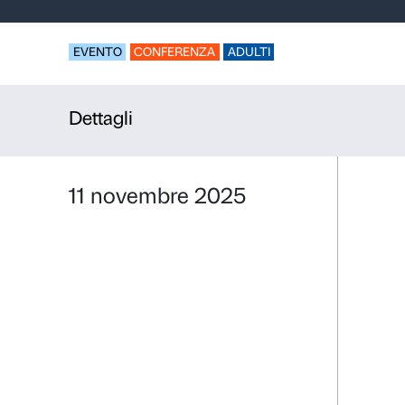
Presentazio
“””Trittico
EVENTO
CONFERENZA
ADULTI