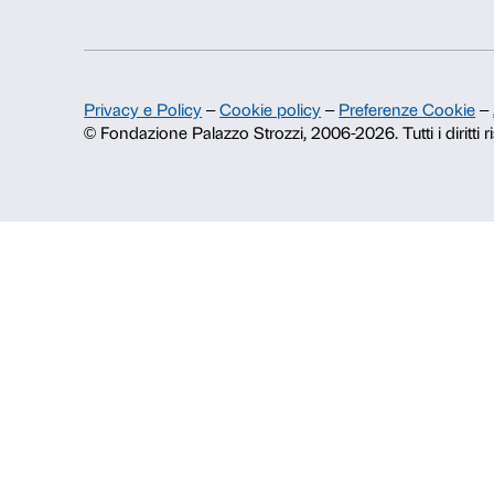
Fondazione Palazzo Strozzi
Storia di Palazzo Strozzi
Pubblicazioni e biblioteca
Area stampa
Contatti
Info e prenotazioni
Dal lunedì al venerdì, 9.00-18.00
+39 055 26 45 155
prenotazioni@palazzostrozzi.org