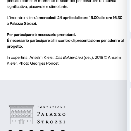
24 aprile 2024
L’incontro di presentazione si svolge a Palazzo Stroz
dedicato a tutti gli operatori sociosanitari (educatori,
terapisti) che intendono accompagnare un gruppo.
appuntamento viene organizzato all’inizio di ogni mo
consente di conoscere in anteprima le opere del per
pensato come un momento di scambio per costruire u
significativa, piacevole e stimolante.
L’incontro si terrà
mercoledì 24 aprile dalle ore 15.00
a Palazzo Strozzi.