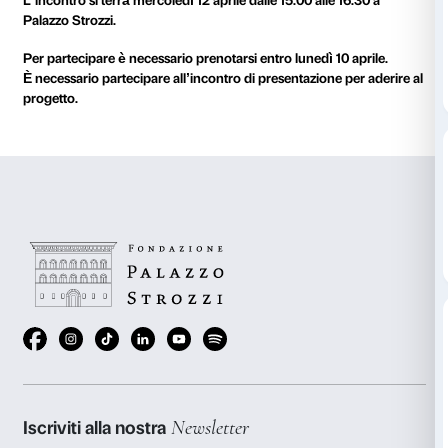
L’incontro di presentazione si svolge a Palazzo Stroz
dedicato a tutti gli operatori che intendono accomp
gruppo. Questo appuntamento viene organizzato all’i
mostra e consente di conoscere in anteprima le oper
È pensato come un momento di scambio per costruire
significativa, piacevole e stimolante.
L’incontro si terrà mercoledì 12 aprile dalle 15.00 alle
Palazzo Strozzi.
Per partecipare è necessario prenotarsi entro lunedì 1
È necessario partecipare all’incontro di presentazione
progetto.