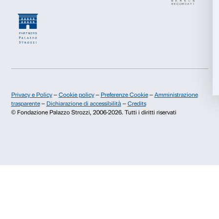
Chi siamo
Sostienici
Accetta tutti
Fondazione Palazzo Strozzi
Sponsorship
Storia di Palazzo Strozzi
Comitato dei Partner d
Accetta selezionati
Pubblicazioni e biblioteca
Palazzo Strozzi Foun
Area stampa
Membership
Rifiuta
Contatti
Info e prenotazioni
Dal lunedì al venerdì, 9.00-18.00
+39 055 26 45 155
prenotazioni@palazzostrozzi.org
Palazzo Strozzi, Piazza Strozzi s.n.c.
50123 Firenze