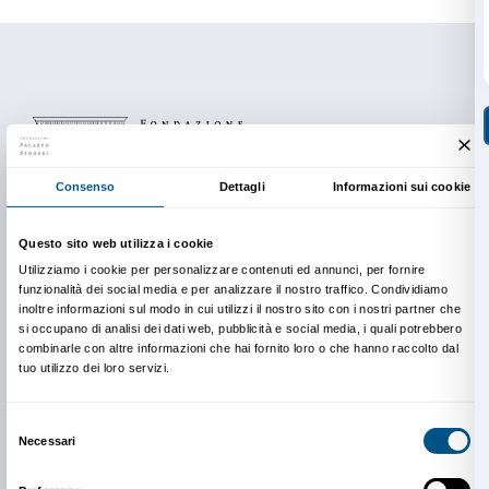
forme del naturale e dell’artificiale
(in collaborazione 
Curatorial Practice
di
IED Firenze
).
Biografia
Simone Donati
(1977) è nato a Firenze dove vive e la
fondatori del collettivo
TerraProject
che dal 2006 si 
tematiche sociali, politiche e ambientali, in Italia e all
fotografia racconta prevalentemente il territorio itali
progetti a lungo termine dove la lentezza e la profon
aspetti di base, insieme all’approccio documentario. 
è caratterizzata dallo studio del paesaggio e dalla rel
stesso con le persone che lo abitano. Le sue immagin
presentate in numerose mostre in Italia ed all’estero 
pubblicate dalle maggiori riviste italiane e internaziona