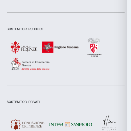
Utilizziamo i cookie per personalizzare contenuti ed annunci, 
funzionalità dei social media e per analizzare il nostro traffic
inoltre informazioni sul modo in cui utilizzi il nostro sito con i
Newsletter
Iscriviti alla nostra
si occupano di analisi dei dati web, pubblicità e social media, 
combinarle con altre informazioni che hai fornito loro o che h
tuo utilizzo dei loro servizi.
Selezione
Necessari
del
Dichiaro di aver preso visione della
Privacy Policy.
consenso
Presto il consenso per l'iscrizione alla newsletter e altre comun
di marketing.
Preferenze
Presto il consenso per attività di analisi e profilazione.
Statistiche
Iscriviti
Marketing