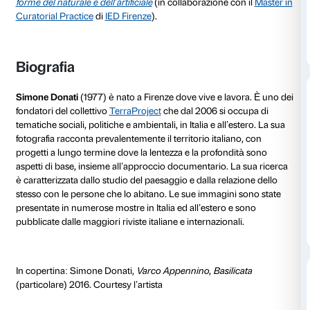
di non fotografare qualcos’altro rivela il nostro modo 
mondo; facendo scelte consapevoli e interagendo co
abbiamo di fronte riusciamo a far emergere qualcosa 
personalità. Concentrandosi sulle molte possibilità, 
tecnica, a disposizione nella creazione di immagini, d
workshop sarà possibile sperimentare il mondo della 
paesaggio con vari gradi di complessità.
Gli studenti coinvolti nel workshop approfondiranno l
“fotografia lenta” e saranno indirizzati nello sviluppo
critico sul paesaggio che li circonda. Insieme a Sim
esploreranno il confine tra spazio urbano e campagna
comuni di Pontassieve e Sieci, e attraverso compiti sp
lavoreranno sulle loro capacità di osservazione e cre
immagini. Al termine dell’attività saranno prodotte un
cartoline affiancate da brevi testi dedicati ai luoghi esplo
del lavoro collettivo saranno presentati nella mostra