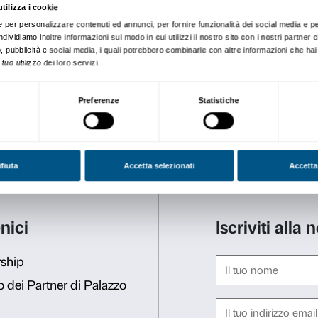
Partecipazione libera.
Tutti i partecipanti sono in
La sessione di disegno dell
delle relazioni
: una mostra p
dell’ex Teatro dell’Oriuolo
performance negli spazi de
realizzata in collaborazion
Scuola di Santa R
La Scuola di Santa Rosa nas
Presicce, dopo una sessione