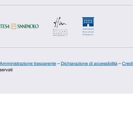
Rifiuta
Accetta s
Sostienici
Sponsorship
Comitato dei Partner di Palazzo
Strozzi
Palazzo Strozzi Foundation USA
Membership