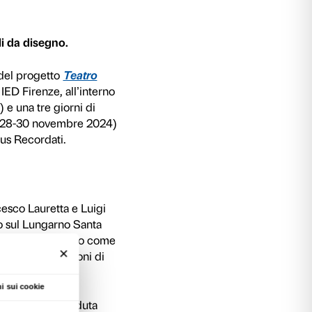
lla sua fondazione nel 2017 crea piccole comun
anti e appassionati che si riuniscono attorno alla
degli appuntamenti contribuisce al processo cre
ioni, parole, segni, creando uno spazio continuo 
n gesti collettivi alla produzione artistica.
a di Santa Rosa si ritrova per una sessione di d
 Strozzi.