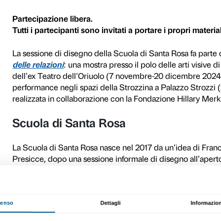
La Scuola di Santa Rosa da
temporanee di artisti, dilett
del disegno. L’informalità 
aperto che si nutre di relaz
pubblico che contribuisce co
Per la prima volta, la Scuol
libero nel cortile di Palazzo