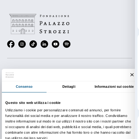
accogliente dove sostare prima o dopo la visita, con
tappeto di cuscini e attività libere per chi desidera p
pausa.
Le opere di Beato Angelico offrono moltissimi aspetti
figure immerse in architetture articolate, piante e fiori
cura, abiti in stoffe preziose e finemente lavorate. Isp
elementi, dentro
Spazio aperto
si possono toccare mat
costruire piccole architetture, sfogliare un grande er
osservare piante e fiori, oppure leggere un albo illust
Pensato per la fascia 0–6 anni,
Spazio aperto
accogli
tutte le età per riposarsi, rilassarsi e giocare.