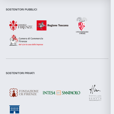
Dichiaro di aver preso visione della
Privacy Policy.
Utilizziamo i cookie per personalizzare contenuti ed annunci, 
Presto il consenso per l'iscrizione alla newsletter e altre comun
funzionalità dei social media e per analizzare il nostro traffic
di marketing.
inoltre informazioni sul modo in cui utilizzi il nostro sito con i
Presto il consenso per attività di analisi e profilazione.
si occupano di analisi dei dati web, pubblicità e social media, 
combinarle con altre informazioni che hai fornito loro o che h
Iscriviti
tuo utilizzo dei loro servizi.
Selezione
Necessari
del
Chi siamo
Sostienici
consenso
Preferenze
Fondazione Palazzo Strozzi
Sponsorship
Storia di Palazzo Strozzi
Comitato dei Partner d
Statistiche
Pubblicazioni e biblioteca
Palazzo Strozzi Foun
Area stampa
Membership
Marketing
Contatti