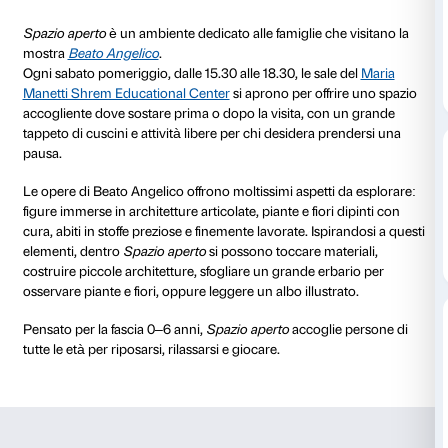
al 17 gennaio 2026
Ogni sabato
15.30-18.30
Palazzo Strozzi, Maria
Ingresso gratu
Manetti Shrem Educational
biglietto d’ing
Center
mostra
Prenotazione non richiesta
Spazio aperto
è un ambiente dedicato alle famiglie ch
mostra
Beato Angelico
.
Ogni sabato pomeriggio, dalle 15.30 alle 18.30, le sal
Manetti Shrem Educational Center
si aprono per offr