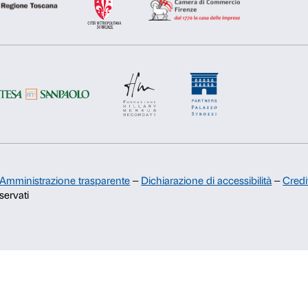
Rifiuta
Accetta s
Sostienici
Sponsorship
Comitato dei Partner di Palazzo
Strozzi
Palazzo Strozzi Foundation USA
Membership