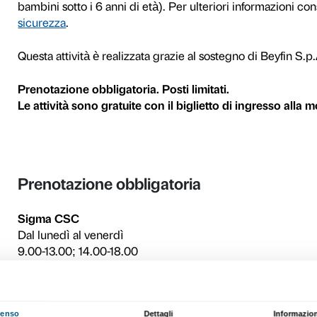
Colori brillanti, materiali lu
fatto di lucentezza e le su
immagine. Com’è il nostro ri
Attraverso l’osservazione, 
possono raccontarci le oper
in laboratorio, dove creere
vederci da mille punti di vist
Nel rispetto delle normativ
partecipanti. Durante il per
metro ed è obbligatorio l’ut