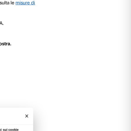
cidi e riflettenti: l’arte di Jeff Koons ci porta in
e opere, come specchi magici, rimandano la nost
flesso se ci guardiamo nelle sue grandi install
momenti narrativi e attività ludiche scopriamo q
e d’arte esposte nelle sale e continuiamo l’esp
mo opere personali nelle quali potremo specchi
a differenti.
e anti COVID-19 le attività prevedono un massim
corso viene richiesto di mantenere la distanza d
ilizzo della mascherina (obbligo non previsto p