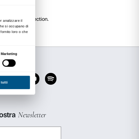
). Per ulteriori informazioni consulta le
misure 
grazie al sostegno di Beyfin S.p.A.
Posti limitati.
n il biglietto di ingresso alla mostra.
atoria