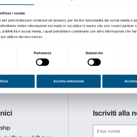
bambini sotto i 6 anni di età
sicurezza
.
Questa attività è realizzata 
Prenotazione obbligatoria. 
Le attività sono gratuite co
Prenotazione obblig
Sigma CSC
Dal lunedì al venerdì