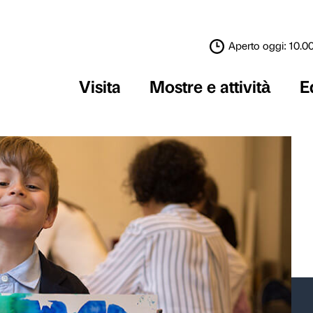
Visita