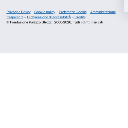
prenotazioni@palazzostrozzi.org
Accetta selezionati
Palazzo Strozzi, Piazza Strozzi s.n.c.
50123 Firenze
Rifiuta
SOSTENITORI PUBBLICI