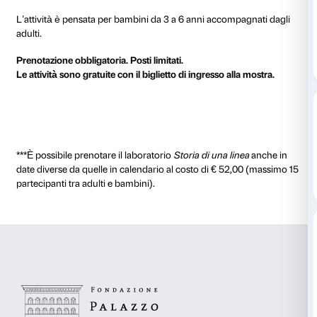
Storie fantastiche si nascondono dietro il colore e la 
opera! Durante l’attività entreremo nelle sale della
mostra
Verrocchio, il maestro di Leonardo
e guarder
delle grandi opere degli artisti del Rinascimento.
Attraverso l’osservazione, momenti narrativi e attivit
scopriremo quante cose può raccontarci un’opera d’
Dopo il percorso in mostra ci sposteremo in laborato
sperimentare con il disegno dando vita a creazioni 
come per magia, da una semplice linea.
L’attività è pensata per bambini da 3 a 6 anni accom
adulti.
Prenotazione obbligatoria. Posti limitati.
Le attività sono gratuite con il biglietto di ingresso al