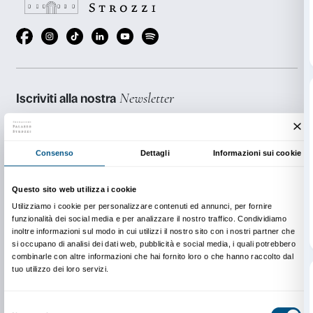
***È possibile prenotare il laboratorio
Storia di una li
date diverse da quelle in calendario al costo di € 52
partecipanti tra adulti e bambini).