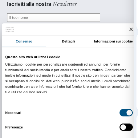
prenotazioni@palazzostrozzi.org
INFO:
edu@palazzostrozzi.org