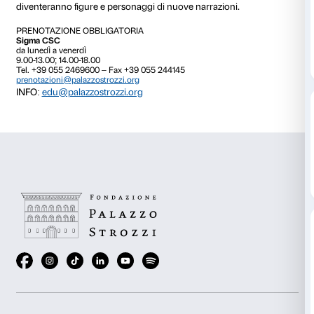
al 18 gennaio 2017
Gli antichi libri della tradizione cinese raccontano di 
montagne e fiumi misteriosi popolati da strani anima
Prendendo ispirazione da queste storie di viaggi fanta
esploriamo le sale della mostra con le grandi opere del
Weiwei e, attraverso l’osservazione, la narrazione e il
scopriamo quante cose ci può raccontare un’opera d’
laboratorio sperimentiamo e diamo vita a creature fa
diventeranno figure e personaggi di nuove narrazioni
PRENOTAZIONE OBBLIGATORIA
Sigma CSC
da lunedì a venerdì
9.00-13.00; 14.00-18.00
Tel. +39 055 2469600 – Fax +39 055 244145