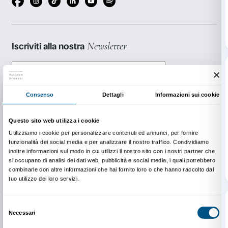
PRENOTAZIONE OBBLIGATORIA
Sigma CSC
da lunedì a venerdì
9.00-13.00; 14.00-18.00
Tel. +39 055 2469600 – Fax +39 055 244145
prenotazioni@palazzostrozzi.org
INFO:
edu@palazzostrozzi.org