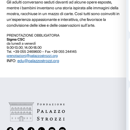
NOTE
Posti limitati. Prenotazione obbligatoria
L’attività è gratuita con il biglietto di ingresso alla mo
Una nuova formula pensata per vivere un’esperienza i
Palazzo Strozzi, diversa dal solito: tutti insieme, sepa
mostra! Ad adulti e bambini viene offerta una proposta
per consentire a ciascuno di vivere un’esperienza “cu
misura”.
Gli adulti conversano seduti davanti ad alcune opere
mentre i bambini inventano una storia ispirata alle i
mostra, racchiuse in un mazzo di carte. Così tutti son
un’esperienza appassionante e interattiva, che favoris
condivisione delle idee e delle osservazioni sull’arte.