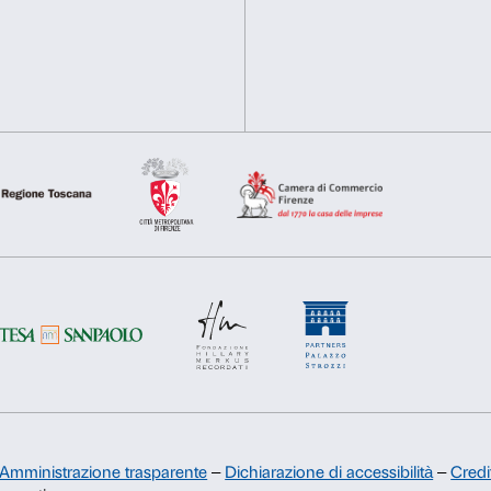
nostro traffico. Condividiamo inoltre informazioni sul modo in cu
analisi dei dati web, pubblicità e social media, i quali potrebb
hanno raccolto dal tuo utilizzo dei loro servizi.
Sostienici
Selezione
Necessari
Preferenze
del
consenso
Sponsorship
Comitato dei Partner di Palazzo
Strozzi
Rifiuta
Accetta s
Palazzo Strozzi Foundation USA
Membership