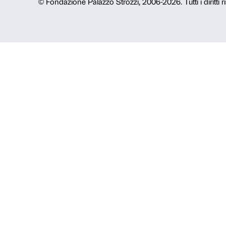
Dal lunedì al venerdì, 9.00-18.00
+39 055 26 45 155
prenotazioni@palazzostrozzi.org
Palazzo Strozzi, Piazza Strozzi s.n.
50123 Firenze
SOSTENITORI PUBBLICI