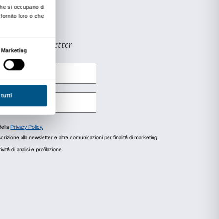
 in mostra riservata a genitori con bambini in
il biglietto d’ingresso.
agli
Informazioni sui cookie
r fornire funzionalità dei social media e per analizzare il