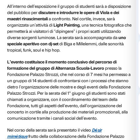
Giovedì 1° giugno
Palazzo Strozzi dedica una serata 
giovani
con l’evento
#StrozziNight
.
L’evento è organi
gruppo di studenti del Liceo Michelangiolo e dell’ISI
Capponi di Firenze coinvolti nel percorso di Alterna
Lavoro organizzato a Palazzo Strozzi.
In occasione della serata Palazzo Strozzi si animerà
iniziative e attività ideate direttamente da questo gru
giovanissimi per gli spazi della mostra
Bill Viola. Rin
elettronico
e del cortile rinascimentale del Palazzo
.
All’interno dell’esposizione il gruppo di studenti sarà
del pubblico per
discutere e introdurre le opere di Vio
maestri rinascimentali
a confronto. Nel cortile, invece
organizzata un’attività di
Light Painting
, una tecnica 
permetterà ai visitatori di “dipingere” i propri scatti u