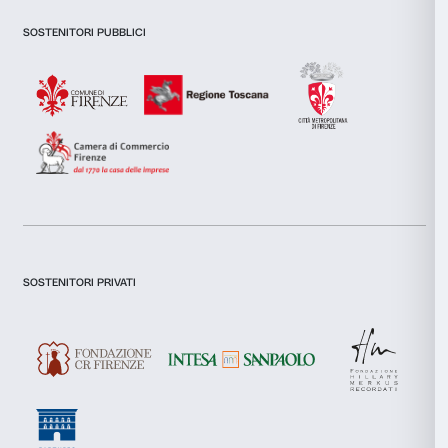
Newsletter
Iscriviti alla nostra
inoltre informazioni sul modo in cui utilizzi il nostro sito con i
si occupano di analisi dei dati web, pubblicità e social media, 
combinarle con altre informazioni che hai fornito loro o che h
tuo utilizzo dei loro servizi.
Dichiaro di aver preso visione della
Privacy Policy.
Selezione
Necessari
del
Presto il consenso per l'iscrizione alla newsletter e altre comun
di marketing.
consenso
Presto il consenso per attività di analisi e profilazione.
Preferenze
Iscriviti
Statistiche
Marketing
Chi siamo
Sostienici