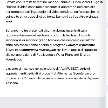
diverse sorgenti luminose. La serata sarà accompag
speciale aperitivo con dj-set
di Biga e Millelemmi, dal
tropical, funk, soul e hip hop.
L’evento costituisce il momento conclusivo del perc
formazione del gruppo di Alternanza Scuola-Lavoro
Fondazione Palazzo Strozzi, che nel corso di 7 mesi
un gruppo di 14 studenti di confrontarsi con i proces
dietro l’organizzazione delle mostre e degli eventi d
Palazzo Strozzi. Per la serata del 1° giugno gli student
chiamati a organizzare, con il coordinamento del tea
Fondazione, tutti gli aspetti dell’evento, dall’organizz
concerto in cortile alla produzione dei materiali promo
comunicazione tramite i canali social dell’evento.
Nel corso della serata sarà presentato il video
Désir
mimétique
frutto della collaborazione della Fondazi