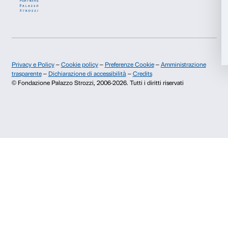
Fondazione Palazzo Strozzi
Sponsorship
Accetta tutti
Storia di Palazzo Strozzi
Comitato dei Partner d
Pubblicazioni e biblioteca
Palazzo Strozzi Foun
Accetta selezionati
Area stampa
Membership
Contatti
Rifiuta
Info e prenotazioni
Dal lunedì al venerdì, 9.00-18.00
+39 055 26 45 155
prenotazioni@palazzostrozzi.org
Palazzo Strozzi, Piazza Strozzi s.n.c.
50123 Firenze