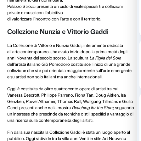
25 marzo 2023
Dalle 15.00 alle 17.00
In occasione della mostra
Reaching for the Stars
e in
con i luoghi di Firenze,
della Città Metropolitana e di tutta la Regione Toscan
nell’itinerario del Fuorimostra,
Palazzo Strozzi presenta un ciclo di visite speciali tra 
private e musei con l’obiettivo
di valorizzare l’incontro con l’arte e con il territorio.
Collezione Nunzia e Vittorio Gadd