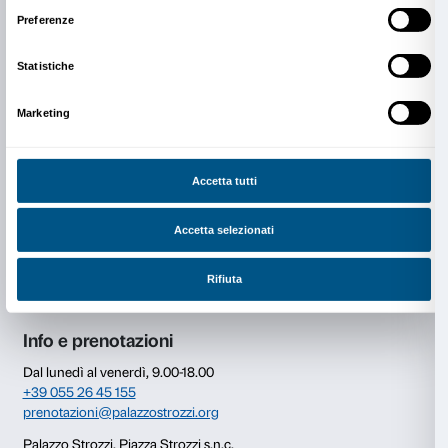
Attività gratuita.
Prenotazione obbligatoria
T. +39 055 2645155
Dal lunedì al venerdì 9.00-18.00
prenotazioni@palazzostrozzi.org
Consenso
Dettagli
Infor