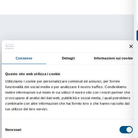
nella città di Lucca e due casali in campagna (o meg
casale suddiviso in due parti confinanti ma non colleg
presso il paese di Vorno. La parte originaria era sta
casa di campagna per poi essere gradualmente invas
d’arte e svuotata degli arredi, l’altra è stata acquistat
successiva e restaurata per ospitare una parte della c
nell’estate 2012.
Visita straordinaria alla Collezio
e Vittorio Gaddi
Sabato 25 marzo, ore 15.00
Località Vorno – Capannori,
Via della Boccaccia 75, Lucca
Visita guidata straordinaria.