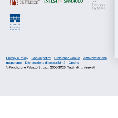
Marketing
Chi siamo
Sostienici
Accetta tutti
Fondazione Palazzo Strozzi
Sponsorship
Storia di Palazzo Strozzi
Comitato dei Partner d
Accetta selezionati
Pubblicazioni e biblioteca
Palazzo Strozzi Foun
Area stampa
Membership
Rifiuta
Contatti
Info e prenotazioni
Dal lunedì al venerdì, 9.00-18.00
+39 055 26 45 155
prenotazioni@palazzostrozzi.org
Palazzo Strozzi, Piazza Strozzi s.n.c.