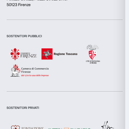
Questo sito web utilizza i cookie
Utilizziamo i cookie per personalizzare contenuti ed annunci, 
funzionalità dei social media e per analizzare il nostro traffic
inoltre informazioni sul modo in cui utilizzi il nostro sito con i
Newsletter
Iscriviti alla nostra
si occupano di analisi dei dati web, pubblicità e social media, 
combinarle con altre informazioni che hai fornito loro o che h
tuo utilizzo dei loro servizi.
Selezione
Necessari
del
Dichiaro di aver preso visione della
Privacy Policy.
consenso
Presto il consenso per l'iscrizione alla newsletter e altre comun
Preferenze
di marketing.
Presto il consenso per attività di analisi e profilazione.
Statistiche
Iscriviti