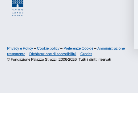
Contatti
Info e prenotazioni
Accetta tutti
Dal lunedì al venerdì, 9.00-18.00
+39 055 26 45 155
Accetta selezionati
prenotazioni@palazzostrozzi.org
Palazzo Strozzi, Piazza Strozzi s.n.c.
Rifiuta
50123 Firenze
SOSTENITORI PUBBLICI