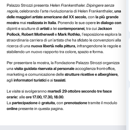
Dettagli
29 ottobre 2024
17.00
17.30
18.00
Palazzo Strozzi presenta
Helen Frankenthaler. Dipin
regole
, celebrando l’arte rivoluzionaria di Helen Fra
delle maggiori artiste americane del XX secolo
, con
l
mostra
mai
realizzata
in Italia
. Ponendo le sue opere
dipinti e sculture di
artisti
a lei
contemporanei
, tra cu