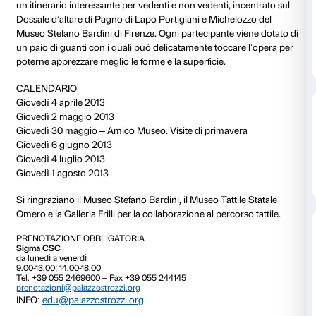
NOTE
Posti limitati. Prenotazione obbligatoria.
L’attività è gratuita con il biglietto di ingresso alla mo
La scultura è l’arte che più si presta a un’esplorazione 
mostra che illustra la genesi del Rinascimento a Firen
attraverso capolavori di scultura, non può mancare 
conoscere alcune opere attraverso il tatto. Osservare
un’esperienza complessa ed emozionante e la Visita t
un itinerario interessante per vedenti e non vedenti, 
Dossale d’altare di Pagno di Lapo Portigiani e Miche
Museo Stefano Bardini di Firenze. Ogni partecipante 
un paio di guanti con i quali può delicatamente tocca
poterne apprezzare meglio le forme e la superficie.