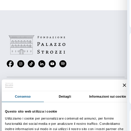
CALENDARIO
Giovedì 4 aprile 2013
Giovedì 2 maggio 2013
Giovedì 30 maggio – Amico Museo. Visite di primav
Giovedì 6 giugno 2013
Giovedì 4 luglio 2013
Giovedì 1 agosto 2013
Si ringraziano il Museo Stefano Bardini, il Museo Tatti
Omero e la Galleria Frilli per la collaborazione al perco
PRENOTAZIONE OBBLIGATORIA
Sigma CSC
da lunedì a venerdì
9.00-13.00; 14.00-18.00
Tel. +39 055 2469600 – Fax +39 055 244145
prenotazioni@palazzostrozzi.org
INFO:
edu@palazzostrozzi.org