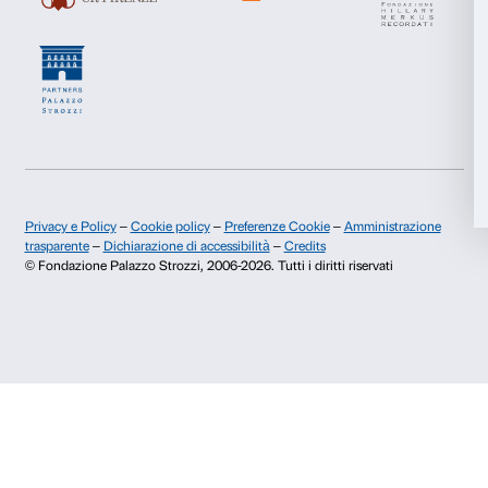
Pubblicazioni e biblioteca
Palazzo Strozzi Foun
Marketing
Area stampa
Membership
Contatti
Accetta tutti
Info e prenotazioni
Dal lunedì al venerdì, 9.00-18.00
Accetta selezionati
+39 055 26 45 155
prenotazioni@palazzostrozzi.org
Rifiuta
Palazzo Strozzi, Piazza Strozzi s.n.c.
50123 Firenze