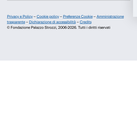
Accetta selezionati
Contatti
Rifiuta
Info e prenotazioni
Dal lunedì al venerdì, 9.00-18.00
+39 055 26 45 155
prenotazioni@palazzostrozzi.org
Palazzo Strozzi, Piazza Strozzi s.n.c.
50123 Firenze
SOSTENITORI PUBBLICI