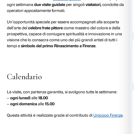
al 19 gennaio 2026
Ogni lunedì, ore 18.00
Visita guidata
Ogni domenica, ore 15.00
l’acquisto del 
d’ingresso all
Prenotazione obbligatoria, posti limitati
In occasione della mostra
Beato Angelico
, Palazzo S
ogni settimana
due visite guidate
per singoli
visitator
operatori appositamente formati.
Un’opportunità speciale per essere accompagnati al
dell’arte del
celebre frate pittore
come maestro del col