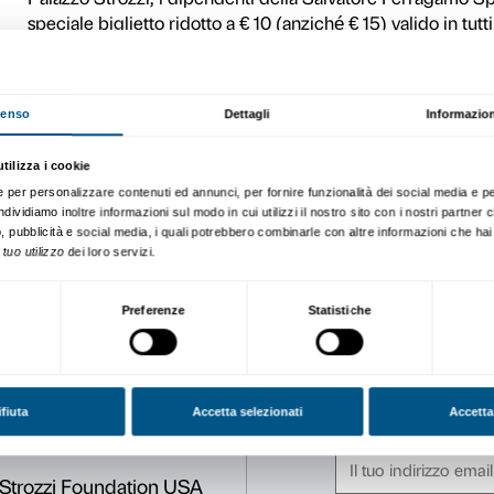
Fondazione Palazzo Strozzi 
Ferragamo SpA l’occasione d
mostra
American Art 1961-
Le sei visite disponibili so
turno alle ore 19.00 e 2° tur
biglietto a pagamento, acqui
Strozzi.
Ricordiamo che, grazie all’
Palazzo Strozzi, i dipenden