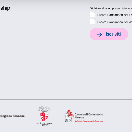
speciale biglietto ridotto a 
Consenso
Dett
Questo sito web utilizza i cookie
Utilizziamo i cookie per personalizzare contenuti ed annunci, pe
nostro traffico. Condividiamo inoltre informazioni sul modo in cu
analisi dei dati web, pubblicità e social media, i quali potrebb
hanno raccolto dal tuo utilizzo dei loro servizi.
Selezione
Necessari
Preferenze
del
Sostienici
consenso