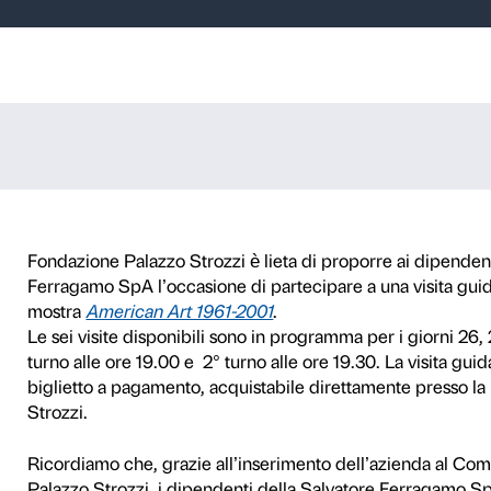
ate dipendenti S
SpA – American