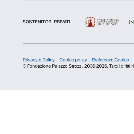
Fondazione Palazzo Strozzi
Storia di Palazzo Strozzi
Pubblicazioni e biblioteca
Area stampa
Contatti
Info e prenotazioni
Dal lunedì al venerdì, 9.00-18.00
+39 055 26 45 155
prenotazioni@palazzostrozzi.org