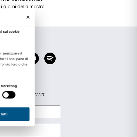
è lieta di proporre ai dipendenti della Salvato
i partecipare a una visita guidata gratuita del
2001
.
no in programma per i giorni 26, 27 e 28 luglio c
no alle ore 19.30. La visita guidata è gratuita c
stabile direttamente presso la biglietteria di 
inserimento dell’azienda al Comitato dei Partne
ti della Salvatore Ferragamo SpA hanno diritto 