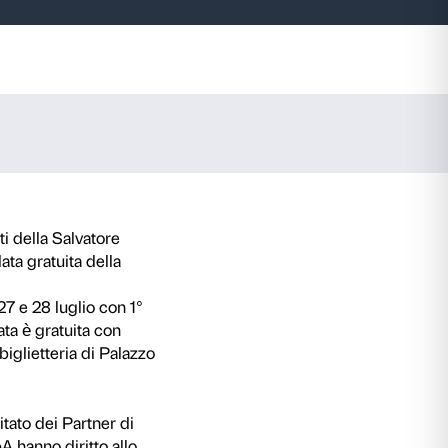
alvatore
 Art