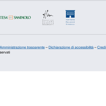
Sponsorship
Rifiuta
Accetta s
Comitato dei Partner di Palazzo
Strozzi
Palazzo Strozzi Foundation USA
Membership