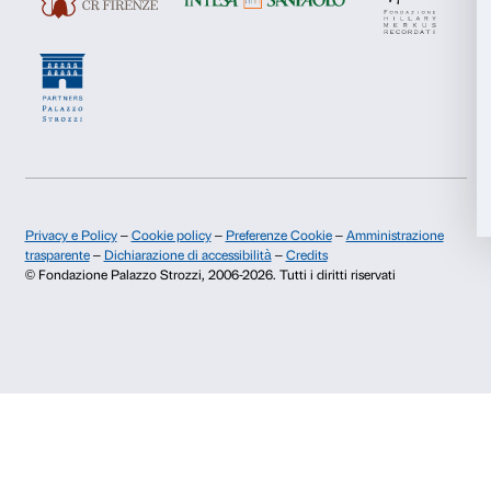
Pubblicazioni e biblioteca
Palazzo Strozzi Foun
Marketing
Area stampa
Membership
Contatti
Accetta tutti
Info e prenotazioni
Dal lunedì al venerdì, 9.00-18.00
Accetta selezionati
+39 055 26 45 155
prenotazioni@palazzostrozzi.org
Rifiuta
Palazzo Strozzi, Piazza Strozzi s.n.c.
50123 Firenze