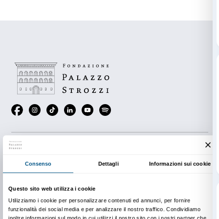
Calendario
Venerdì 1° dicembre ore 18.30
Martedì 5 dicembre ore 18.00
Giovedì 7 dicembre 20.00
Martedì 12 dicembre 18.30
Giovedì 14 dicembre 20.30
Modalità di visita
Ricordiamo che, grazie all’inserimento dell’azienda a
Partner di Palazzo Strozzi,
i dipendenti della Salvat
SpA hanno diritto allo speciale biglietto ridotto a € 10
valido in tutti i giorni della mostra. Gli ospiti dei dip
acquistare il biglietto intero a € 15 o
secondo le riduzi
hanno diritto
.