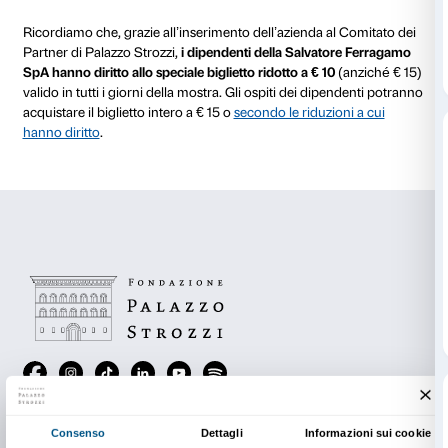
Martedì 18 aprile
18.30
Giovedì 27 aprile
20.30
Lunedì 8 maggio
18.30
Martedì 9 maggio
18.45
–
NEW!
Giovedì 11 maggio
20.15
Giovedì 18 maggio
20.15 – visita dedicata esclusivam
stageur
Giovedì 18 maggio
20.45
–
NEW!
Modalità di visita