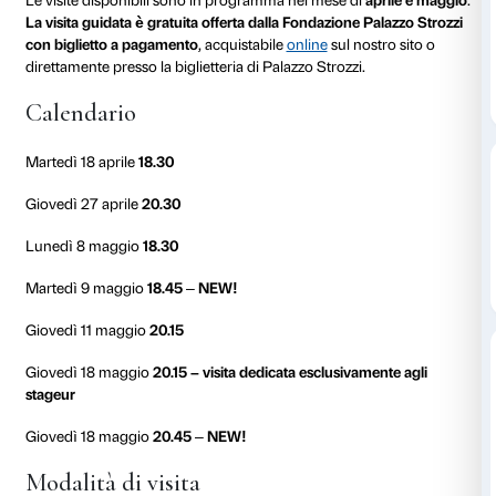
18 aprile 2023
Fondazione Palazzo Strozzi è lieta di proporre ai dipe
Salvatore Ferragamo SpA l’occasione di partecipare
guidata gratuita
della mostra
Reaching for the Stars:
Cattelan a Lynette Yiadom-Boakye
.
Le visite disponibili sono in programma nel mese di
a
La visita guidata è gratuita offerta dalla Fondazione 
con biglietto a pagamento
, acquistabile
online
sul nos
direttamente presso la biglietteria di Palazzo Strozzi.
Calendario